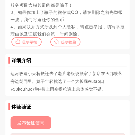
服务项目含糊其辞的都是骗子！
3、如果你加上了骗子的微信或QQ，请在删除之前先举报
一波，我们将返还你的金币
4、如果联系方式涉及到个人隐私，请点击举报，填写举报
理由以及证据我们会第一时间删除。
我要举报
我要收藏
详细介绍
运河改造小天桥搬迁去了老店老板说搬家了新店在天邦铁艺
旁边胡同里。妹子年轻挑选了一个大长腿wutao口
+50kouhuo很好带上雨伞提枪遍上总体感觉不错。
体验验证
发布验证信息