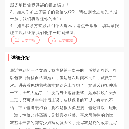
服务项目含糊其辞的都是骗子！
3、如果你加上了骗子的微信或QQ，请在删除之前先举报
一波，我们将返还你的金币
4、如果联系方式涉及到个人隐私，请点击举报，填写举报
理由以及证据我们会第一时间删除。
我要举报
我要收藏
详细介绍
最近撩到的一个女滴，我也是第一次去的，感觉还可以，可
以包夜（价格自己问她），但是这次时间不允许，就做了二
次。进去看见她我就想推她到床上弄她了，她说必须要冲洗
一下，天气太热了，冲洗后身上也舒服些。她跟我说白天要
上班，只可以中午过后上课，皮肤保养的可以，身材也不
错，下面也挺暖和的，胸不是很大类型滴，也还可以，屁股
丰满，性价比很高滴，是我喜欢的菜。喜欢颜值控的勿扰，
我基本开发的都有少妇熟女就去的，觉得我是托的或者是写