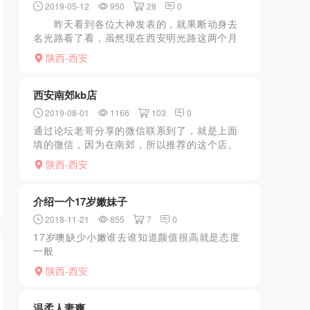
2019-05-12
950
28
0
昨天看到各位大神发表的，就果断动身去
名光路看了看，虽然现在西安明光路这两个月
严打已经不像过去那么多了，也比较难找，但
陕西-西安
是本狼还是耐着性子一家家找过去，靠东头哪
一家里，果断发现了极...
西安南郊kb店
2019-08-01
1166
103
0
通过论坛老哥分享的微信联系到了，就是上面
填的微信，因为在南郊，所以推荐的这个店。
微信联系好了以后到地方有人接，联系地点在
陕西-西安
一个洗车房门口，路边过一会会有人来带，具
体地点是在居民楼里，...
介绍一个17岁嫩妹子
2018-11-21
855
7
0
17岁噢缺少小嫩谁去谁知道颜值很高就是态度
一般
陕西-西安
温柔人妻爽