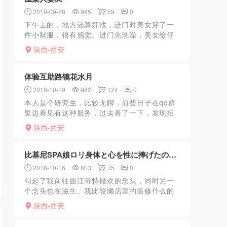
2019-09-28
965
59
0
下午去的，地方还算好找，进门时美女穿了一
件小制服，很有感觉。进门先洗澡，美女给仔
细的洗了下身体然后直接开始口，刺激。一会
陕西-西安
上床美女让我选了情趣内衣和丝袜。一柜子各
种各样的我选了个肚兜...
体验互助路镜花水月
2018-10-19
982
124
0
本人是个研究生，比较无聊，前些日子在qq群
里边看见有这种服务，过去看了一下，发现招
牌直接在大街上有觉得安全性，想着进去试一
陕西-西安
下，到了二楼，问了一下，我选了个398，因为
时间有点早，而...
比基尼SPA娘ロリ身体と心を性に捧げたの物語
2018-10-16
803
75
0
勾起了我前往曲江哥特撒欢的念头，同时另一
个念头也在滋生。我比较懒店里的装修什么的
我就不再赘述了。一进店，前台美女招呼坐
陕西-西安
下，并提示有新项目，那我肯定做新项目。拿
手牌下楼，有纱裙美女恭...