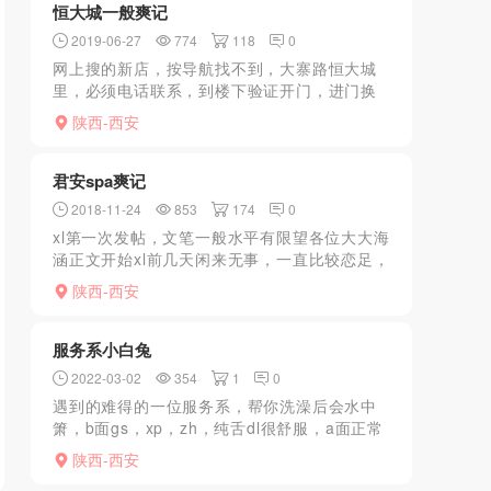
恒大城一般爽记
2019-06-27
774
118
0
网上搜的新店，按导航找不到，大寨路恒大城
里，必须电话联系，到楼下验证开门，进门换
鞋进屋介绍服务，都算年轻，我选的服务一
陕西-西安
般，颜值还行，前灯不错。服务套路不详述，
生意不错，走时外面有几...
君安spa爽记
2018-11-24
853
174
0
xl第一次发帖，文笔一般水平有限望各位大大海
涵正文开始xl前几天闲来无事，一直比较恋足，
于是闲逛各大团购网站，偶然发现一店心中大
陕西-西安
动，遂电话呼之，对方说正在营业，随时可以
过去，到了之...
服务系小白兔
2022-03-02
354
1
0
遇到的难得的一位服务系，帮你洗澡后会水中
箫，b面gs，xp，zh，纯舌dl很舒服，a面正常
服务后你可以像婴儿换纸尿裤一样抬起脚和屁
陕西-西安
股让她给你dl，视觉冲击很好，后面继续给你