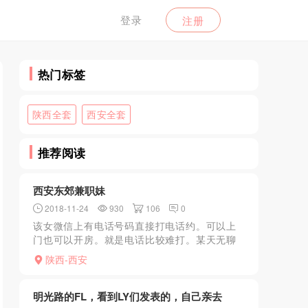
登录
注册
热门标签
陕西全套
西安全套
推荐阅读
西安东郊兼职妹
2018-11-24
930
106
0
该女微信上有电话号码直接打电话约。可以上
门也可以开房。就是电话比较难打。某天无聊
想啪啪泄火，手机上查找发微信不回于是打电
陕西-西安
话过去。约好。我去开钟点房告知房号。20分
钟后敲门。此女年龄...
明光路的FL，看到LY们发表的，自己亲去