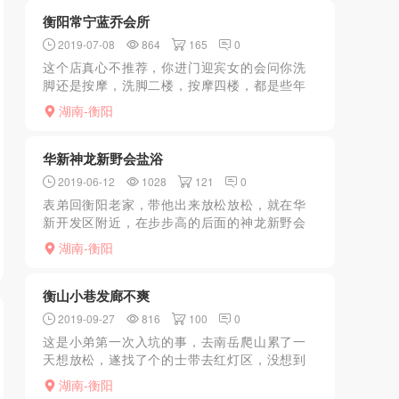
会所去了？a餐b...
衡阳常宁蓝乔会所
2019-07-08
864
165
0
这个店真心不推荐，你进门迎宾女的会问你洗
脚还是按摩，洗脚二楼，按摩四楼，都是些年
纪大的，而且，每次，只叫一个给你看，换多
湖南-衡阳
了，就说技师在上钟。我反正不会去了。
华新神龙新野会盐浴
2019-06-12
1028
121
0
表弟回衡阳老家，带他出来放松放松，就在华
新开发区附近，在步步高的后面的神龙新野会
盐浴，好像是三楼，进去有两小帅哥给开大
湖南-衡阳
门，到了地方我们做的是228的盐浴和搓澡按摩
项目，和表弟等到技...
衡山小巷发廊不爽
2019-09-27
816
100
0
这是小弟第一次入坑的事，去南岳爬山累了一
天想放松，遂找了个的士带去红灯区，没想到
是一条发廊街。当时箭在弦上就随便找了一家
湖南-衡阳
进去了，店里只有一个快40的东北大娘，小弟