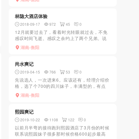
都在那里一起玩过，经理都认识他们），我抱
着将信将疑的态度去...
林隐大酒店体验
2018-09-17
972
45
0
12月就要过去了，看着时光转眼就过去，不免
感叹时间飞逝。感叹之余约上了两个兄弟。说
去外面洗个桑拿来告别2015。兄弟听到后也正
湖南-衡阳
有此意，商量着去金莎还是浙湘大酒店。可这
两个场子都去太...
尚水爽记
2019-04-15
766
53
0
先说选人，一次进来6。应该还有，经理介绍价
格，选了个700的四川妹子，丰满型的，有点
胖，带眼镜，看着很骚。再说服务，有水床，
湖南-衡阳
真的是非常骚，很喜欢舔，sh特别给力，舔的
时候一直看你，...
熙园爽记
2019-10-22
1108
122
0
以前月半弯的接待跑到熙园酒店了3月份的时候
联系说熙园妹子很多那时候价格600起步最高