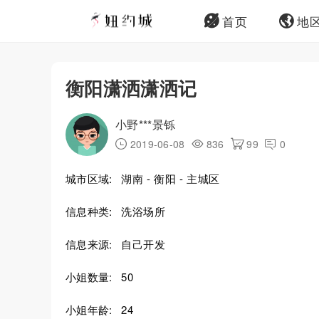
首页
地
衡阳潇洒潇洒记
小野***景铄
2019-06-08
836
99
0
城市区域:
湖南 - 衡阳 - 主城区
信息种类:
洗浴场所
信息来源:
自己开发
小姐数量:
50
小姐年龄:
24