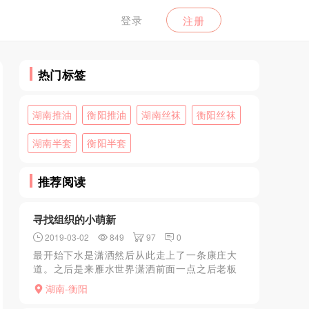
登录
注册
热门标签
湖南推油
衡阳推油
湖南丝袜
衡阳丝袜
湖南半套
衡阳半套
推荐阅读
寻找组织的小萌新
2019-03-02
849
97
0
最开始下水是潇洒然后从此走上了一条康庄大
道。之后是来雁水世界潇洒前面一点之后老板
走了经理林峰带着小妹妹去了船山路的凯轩大
湖南-衡阳
酒店以前江东最早的合一酒店倒了去了什么sap