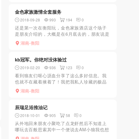
第一次比较青涩，说...
金色家族激情全套服务
2018-09-28
993
194
0
还是第一次在衡阳玩，金色家族酒店这个场子
是朋友介绍的，大概是在6月底去的，朋友说是
新开的，JS质量都不错，然后大家约好一起去
湖南-衡阳
体验下。几楼忘记了，好像是洗浴，桑拿楼
层，一上去一个公子...
kb冠军。你绝对没体验过
2019-02-20
936
123
0
看到狼友们呕心沥血分享了这么多好信息。我
也就不在藏着掖着了！我把我私人珍藏的极品
分享给大家吧。希望各位能够多多留言。打
湖南-衡阳
赏。本人玩全套已经有10个年头了以上。不是
吹牛B。最少玩过30...
辰瑞足浴推油记
2018-10-01
905
58
0
从外地回来朋友小聚吃了点龙虾然后不知道上
哪玩去百般思索其中一个便说去AM小狼我也想
去看看朋友所说的地方如何。（据说他和他爹
湖南-衡阳