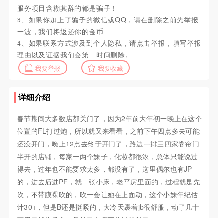
服务项目含糊其辞的都是骗子！
3、如果你加上了骗子的微信或QQ，请在删除之前先举报
一波，我们将返还你的金币
4、如果联系方式涉及到个人隐私，请点击举报，填写举报
理由以及证据我们会第一时间删除。
我要举报
我要收藏
详细介绍
春节期间大多数店都关门了，因为2年前大年初一晚上在这个
位置的FL打过炮，所以就又来看看，之前下午四点多去可能
还没开门，晚上12点去终于开门了，路边一排三四家卷帘门
半开的店铺，每家一两个妹子，化妆都很浓，总体只能说过
得去，过年也不能要求太多，都没有了，这里偶尔也有JP
的，进去后进PF，就一张小床，老平房里面的，过程就是先
吹，不带膜裸吹的，吹一会让她在上面动，这个小妹年纪估
计30+，但是B还是挺紧的，大冷天裹着jb很舒服，动了几十