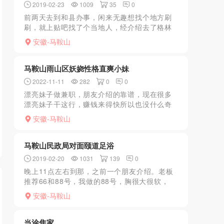
2019-02-23
1009
35
0
前两天去到和县办事，闲来无趣想找个地方刷
刷，就上贴吧找了个当地人，经介绍去了格林
豪泰7楼，酒店里面，洗澡大厅就我一个人，尴
安徽-马鞍山
尬一P，洗好澡，有人上来问是做特服还按摩，
那当然你们懂的了...
马鞍山雨山区妖娆性格直爽小妹
2022-11-11
282
0
0
漂亮妹子做兼职，朋友介绍的靠谱，现在很多
漂亮妹子干这行，赚钱来得快所以也没什么奇
怪的，服务基本都有，妹子人还是不错的，最
安徽-马鞍山
爽就是口爆服务！我玩的两小时，第一次比较
兴奋容易出来，所以第...
马鞍山民政局对面颐道足浴
2019-02-20
1031
139
0
晚上11点左右到那，之前一个朋友介绍。老板
推荐66和88号，我做的88号，胸很大很软，
xiongtui很舒服。价格是300一次快餐，
安徽-马鞍山
当涂焦家