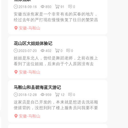
2018-09-16
850
91
0
安徽当涂焦家是一个非常有名的买春的地方，
经过去年的严打现在慢慢恢复了往日的繁荣昌
盛，在一个小村庄有发廊几十家，晚上在街巷
安徽-马鞍山
里走就有小姐招呼你，很是热闹。在这边发廊
一般在70-100元...
花山区大姐姐体验记
2023-07-20
402
0
0
姐姐是东北人，曾经是舞蹈老师，之前在推上
看到了这位姐姐，后来由于个人原因没有去
约。周一下午正好有空，提前预约了姐姐。来
安徽-马鞍山
到指定地点，微信遥控进房间，进门之后，姐
姐裹着浴巾，很诱惑。双...
马鞍山和县碧海蓝天游记
2018-12-28
959
12
0
这家店是自己开发的，本来就是想进去洗浴顺
便搓背的，没想到到了楼上服务员问我要不要
到4楼，我一看四楼肯定不简单，于是同意了，
安徽-马鞍山
到了四楼首先是一个电子门禁，服务员刷卡之
后门才开了，里面有...