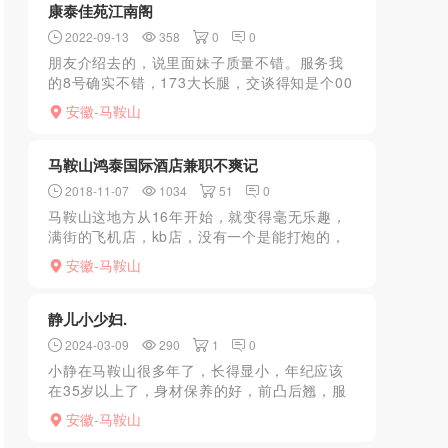
康泰佳苑江南阁
2022-09-13
358
0
0
朋友介绍去的，说里面妹子质量不错。服务我
的8号确实不错，173大长腿，交谈得知是个00
后。........................
安徽-马鞍山
马鞍山鸿泰国际酒店兼职不爽记
2018-11-07
1034
51
0
马鞍山这地方从16年开始，就变得毫无乐趣，
满街的飞机店，kb店，没有一个是能打炮的，
却都收着打炮的钱。兼职都是坑B，洗头房里的
安徽-马鞍山
都是大妈，简直了都！鸿泰里有两只鸡，离得
又不远，晚上酒...
静儿小少妇.
2024-03-09
290
1
0
小静在马鞍山很多年了，长得显小，年纪应该
在35岁以上了，身材保养的好，前凸后翘，服
务项目一般，叫床很带劲，适合注重颜值和身
安徽-马鞍山
材的去。