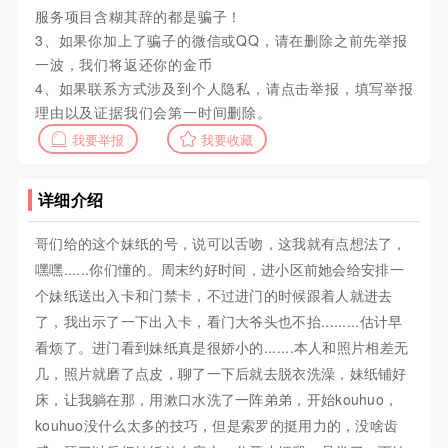
服务项目含糊其辞的都是骗子！
3、如果你加上了骗子的微信或QQ，请在删除之前先举报
一波，我们将返还你的金币
4、如果联系方式涉及到个人隐私，请点击举报，填写举报
理由以及证据我们会第一时间删除。
我要举报
我要收藏
详细介绍
哥们给的这个妹纸的号，说可以舌吻，这我就有点想法了，
嘿嘿......你们懂的。周末约好时间，进小区前她会给安排一
个妹纸送出入卡和门禁卡，不过进门的时候跟着人就进去
了，我出示了一下出入卡，看门大爷头也不抬.........估计早
看烦了。进门看到妹纸真是很娇小的.......本人和照片相差无
几，照片就磨了点皮，聊了一下后就去脱衣洗澡，妹纸铺好
床，让我躺在那，用漱口水洗了一阵弟弟，开始kouhuo，
kouhuo没什么太多的技巧，但是索罗的挺用力的，没啥齿