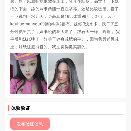
感。硬了以后把妹纸放在床上，分开小细腿，品尝了一下妹
纸的下面，舔的妹纸两腿一直在哆嗦。还是比较敏感。聊了
一下说刚下水几天，身高真是163.体重98斤，27了，反正
kouhuomanyou69接吻啪啪都有。妹纸B浅水多，我干了五
分钟就出货了，妹纸说的我太硬了，跟石头一样，哈哈， 完
事后和妹纸聊了一阵关于健身减肥的事儿，因为我最近再减
重，妹纸还挺能聊的。我是觉得挺实惠的。
体验验证
发布验证信息