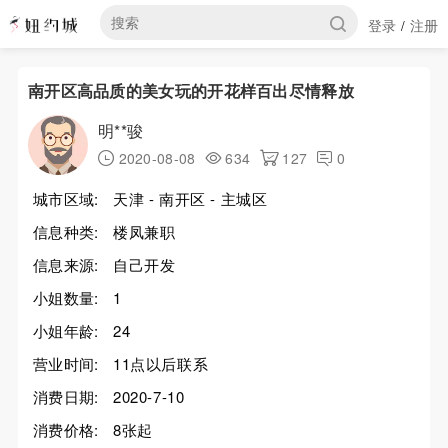
登录
注册
/
南开区高品质的美女玩的开花样百出尽情释放
明**骏
2020-08-08
634
127
0
城市区域:
天津 - 南开区 - 主城区
信息种类:
楼凤兼职
信息来源:
自己开发
小姐数量:
1
小姐年龄:
24
营业时间:
11点以后联系
消费日期:
2020-7-10
消费价格:
8张起