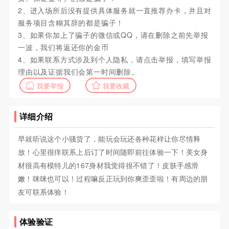
2、进入场所后没有提供具体服务就一直推荐办卡，并且对
服务项目含糊其辞的都是骗子！
3、如果你加上了骗子的微信或QQ，请在删除之前先举报
一波，我们将返还你的金币
4、如果联系方式涉及到个人隐私，请点击举报，填写举报
理由以及证据我们会第一时间删除。
我要举报
我要收藏
详细介绍
早就听说这个小骚货了，能玩会玩还各种花样让你尽情释
放！心里很痒联系上后订了时间随即前往体验一下！美女身
材很高有模特儿的167身材我觉得很不错了！皮肤手感滑
嫩！咪咪也可以！过程嘛反正玩到你爽歪歪啦！有周边的朋
友可联系体验！
体验验证