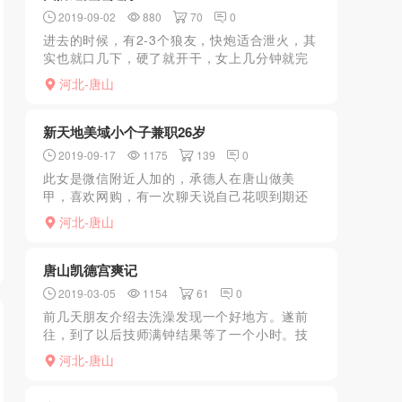
2019-09-02
880
70
0
进去的时候，有2-3个狼友，快炮适合泄火，其
实也就口几下，硬了就开干，女上几分钟就完
事了，环境比较差，房间小还有点味道，女的
河北-唐山
长的一般不丑，身材一般，下面松的很，下次
还是去找楼凤兼职...
新天地美域小个子兼职26岁
2019-09-17
1175
139
0
此女是微信附近人加的，承德人在唐山做美
甲，喜欢网购，有一次聊天说自己花呗到期还
不上了，问我能否借给她1500我说没问题，就
河北-唐山
此勾搭上了，此女挺谨慎，见面后先给了钱然
后带我上楼，她和她...
唐山凯德宫爽记
2019-03-05
1154
61
0
前几天朋友介绍去洗澡发现一个好地方。遂前
往，到了以后技师满钟结果等了一个小时。技
师总体年龄较小，服务还行。水多。强烈推荐
河北-唐山
16号技师。kouhuo不是一般的好