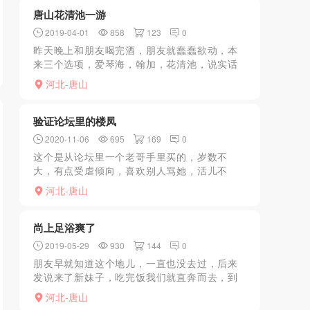
唐山花清池一游
2019-04-01
858
123
0
昨天晚上和朋友喝完酒，朋友就蠢蠢欲动，本
来三个选项，爱琴海，翰加，花清池，说实话
花清池也就是老清水被查了以后真是不敢去，
河北-唐山
不过听说重新开了只是换了个名就有心思了，
毕竟以前去的时候真有...
验证论坛里的楼凤
2020-11-06
695
169
0
这个是从论坛里一个老哥手里买的，岁数不
大，有点受虐倾向，喜欢别人骂她，活儿不
错，价格也比较适中，就是比较不好约，加上
河北-唐山
好几天才约上，挺谨慎的，ly们喜欢这类型的可
以试试。
尚上足浴爽了
2019-05-29
930
144
0
朋友早就知道这个地儿，一直也没去过，后来
发说来了新妹子，吃完饭我们就直奔而去，到
地儿了等了半天，一问上面有个哥们儿完事儿
河北-唐山
歇着呢，真心大，然后又发现妹子是真人与照