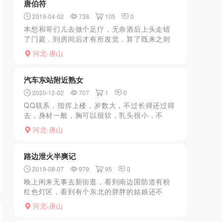
唐伯符
2019-04-02
738
105
0
本想和哥们儿去做个足疗，无奈酒后上头走错
了门庭，到房间后才有所发觉，算了既来之则
安之，选技师。技师质量一般，就简单推个
河北-唐山
油，消费四百，感觉不值。
汽车东站附近熟女
2020-12-02
707
1
0
QQ联系，指挥上楼，岁数大，不过长得还过得
去，身材一般，胸可以很软，乳头很小，不
黑，脱衣开口，很卖力，无齿干，kouhuo可
河北-唐山
以，不机车，口硬开干，各种姿势很配合，小
声浪叫，后入出货...
路边泄火半爽记
2019-08-07
979
95
0
晚上闲来无事去新街逛，看到南边国防道有粉
红色灯区，看到有个东北的胖胖的姑娘还不
错，就询问了服务项目，主要就是打炮。总体
河北-唐山
上泄火还行，性价比高，环境一般，不怎么安
全，新街南边出口东西边...