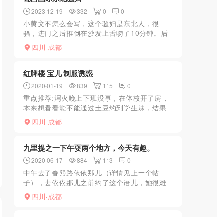
2023-12-19
332
0
0
小黄文不怎么会写，这个骚妇是东北人，很
骚，进门之后推倒在沙发上舌吻了10分钟。后
面就按照流程正常进行，态度挺好的，我选的
四川-成都
是500块90分钟不限次的，奈何身体状态不
好，只做了一次，后...
红牌楼 宝儿 制服诱惑
2020-01-19
839
115
0
重点推荐:泻火晚上下班没事，在体校开了房，
本来想看看能不能通过土豆约到学生妹，结果
找到的学生妹不是毕业了就是换人了。最后只
四川-成都
有找个楼凤耍一耍，整体感觉还是不错，就是
小区入口有门禁，狼...
九里提之一下午耍两个地方，今天有趣。
2020-06-17
884
113
0
中午去了春熙路依依那儿（详情见上一个帖
子），去依依那儿之前约了这个语儿，她很难
约，才去了春熙路，这个语儿基本上都是满
四川-成都
的，回到家洗了澡准备休息，她回消息有位
置，顿时本狼有点窝火，这都...