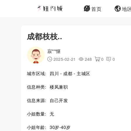
首页
地
成都枝枝..
寂**惬
2025-02-21
248
0
0
城市区域:
四川 - 成都 - 主城区
信息种类:
楼凤兼职
信息来源:
自己开发
小姐数量:
无
小姐年龄:
30岁-40岁