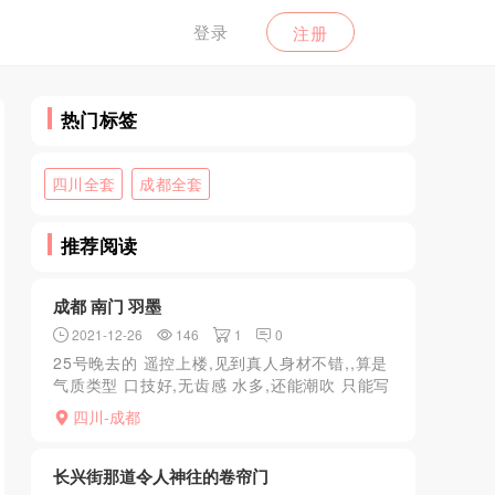
登录
注册
热门标签
四川全套
成都全套
推荐阅读
成都 南门 羽墨
2021-12-26
146
1
0
25号晚去的 遥控上楼,见到真人身材不错,,算是
气质类型 口技好,无齿感 水多,还能潮吹 只能写
这么点儿 了,不会写小黄文儿,挣点儿积分
四川-成都
长兴街那道令人神往的卷帘门