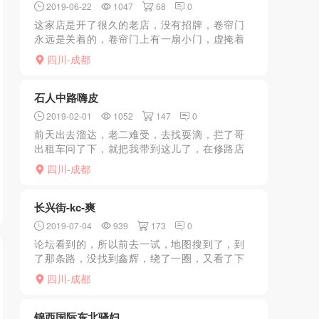
2019-06-22
1047
68
0
这家店是开了很久的老店，没有招牌，卷帘门
永远是关着的，卷帘门上有一扇小门，虚掩着
露出很小一条缝，不注意看以为没有开门。只
四川-成都
是估计是后台比较硬，不管外面风声多么紧，
他们家从来没有停过业...
石人中路嗨皮
2019-02-01
1052
147
0
前天出去溜达，老二难受，去找耍滴，拦了哥
出租车问了下，就把我带到这儿了，在修路店
有点难找，顺着修路的方向走，看的到，进去
四川-成都
后直接问价格，选了个稍微好看点的，口要150
后来讲价到100...
长兴街-kc-爽
2019-07-04
939
173
0
论坛看到的，所以前去一试，地图搜到了，到
了那条路，没找到鑫辉，绕了一圈，又看了下
地图上的图片，原来是装饰那家换名字了，不
四川-成都
过地图还能搜到，就在地图的位置，有个卷帘
门，上面有个铁门，直...
锦西国际东北骚妇