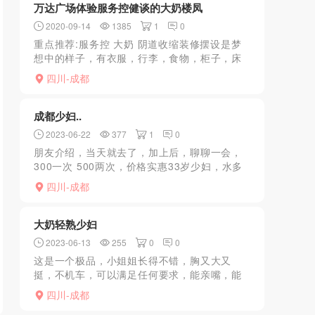
万达广场体验服务控健谈的大奶楼凤
2020-09-14
1385
1
0
重点推荐:服务控 大奶 阴道收缩装修摆设是梦
想中的样子，有衣服，行李，食物，柜子，床
单都是那种居家格调，妹子是在这里住的，一
四川-成都
想到这里就有种情景代入的真实感。光这一点
就是很多专门组个...
成都少妇..
2023-06-22
377
1
0
朋友介绍，当天就去了，加上后，聊聊一会，
300一次 500两次，价格实惠33岁少妇，水多
会夹，到楼下会接你，一看就想上那种少妇，
四川-成都
到地方很会聊天，全程一直说话，然后洗澡一
起，大家都懂...
大奶轻熟少妇
2023-06-13
255
0
0
这是一个极品，小姐姐长得不错，胸又大又
挺，不机车，可以满足任何要求，能亲嘴，能
各种姿势，下面还会吸！喜欢轻熟女的绝对不
四川-成都
能错过！