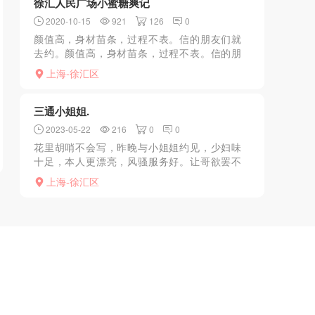
徐汇人民广场小蜜糖爽记
2020-10-15
921
126
0
颜值高，身材苗条，过程不表。信的朋友们就
去约。颜值高，身材苗条，过程不表。信的朋
友们就去约。....................
上海-徐汇区
三通小姐姐.
2023-05-22
216
0
0
花里胡哨不会写，昨晚与小姐姐约见，少妇味
十足，本人更漂亮，风骚服务好。让哥欲罢不
能，走时依依不舍待我下回再战、
上海-徐汇区