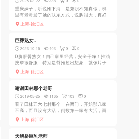
2025-02-22
388
0
0
重庆妹子，听说刚下海，是兼职不知真假，群
里有老哥发了她的联系方式，说胸很大，真好
憋了许久，那就冲，加了联系方式，约好时
上海-徐汇区
间，到了确实奶大，36d巨乳，忍不住上去抓两
把，人照七分像，都...
巨臀熟女..
2023-10-15
403
0
0
D胸肥臀熟女！自己家里经营，安全干净！推油
按摩很舒服，特别是臀推超出想象，就像片子
里一样节奏和感觉！姐姐有点害羞，很容易高
上海-徐汇区
潮，会紧紧夹着你，颤抖呻吟！很真实，事后
一定要多抱会才肯放...
谢谢田林那个老哥
2019-05-25
1165
103
0
看了田林五六七村那个，在西门，开始那几家
不高，而且没有大活，倒数第一家有大活，而
且价格不是很统一，服务也不一样，看运气找
上海-徐汇区
到什么样的，一条街很少了啊
天钥桥巨乳老师