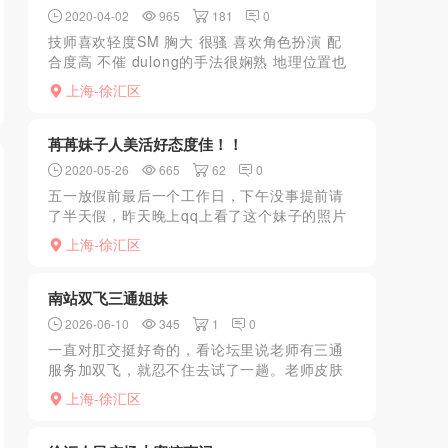
2020-04-02
965
181
0
技师喜欢轻度SM 胸大 很骚 喜欢角色扮演 配
合度高 不催 dulong的手法很娴熟 地理位置也
很好找 真人和照片七分像 估计会二刷
上海-徐汇区
苒苒妹子人美活好态度佳！！
2020-05-26
665
62
0
五一放假前最后一个工作日，下午没事提前请
了半天假，昨天晚上qq上看了这个妹子的照片
小弟弟已经蠢蠢欲动了，中午吃好饭睡了一会
上海-徐汇区
和妹子约了4点到达，由于今天魔都直接升到了
30度，小胖子的...
南站双飞三通姐妹
2026-06-10
345
1
0
一直对肛交挺好奇的，看论坛里说老师有三通
服务加双飞，就忍不住去试了一趟。老师皮肤
白，身材火辣，大长腿加上大胸，腰臀比看着
上海-徐汇区
就带劲，身上还有淡淡的香味。一进门就穿着
情趣和网袜，一双超长...