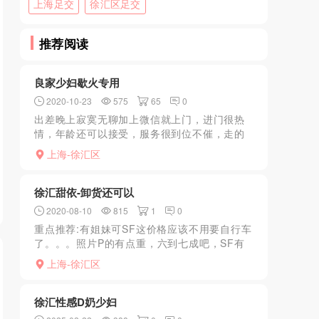
上海足交
徐汇区足交
推荐阅读
良家少妇歇火专用
2020-10-23
575
65
0
出差晚上寂寞无聊加上微信就上门，进门很热
情，年龄还可以接受，服务很到位不催，走的
时间还给你再介绍一位年轻的，下次体验
上海-徐汇区
徐汇甜依-卸货还可以
2020-08-10
815
1
0
重点推荐:有姐妹可SF这价格应该不用要自行车
了。。。照片P的有点重，六到七成吧，SF有
口味重的兄弟可以试试
上海-徐汇区
徐汇性感D奶少妇