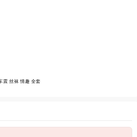
 车震 丝袜 情趣 全套