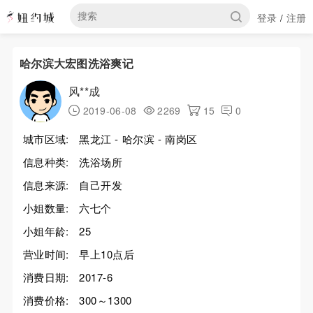
登录
注册
/
哈尔滨大宏图洗浴爽记
风**成
2019-06-08
2269
15
0
城市区域:
黑龙江 - 哈尔滨 - 南岗区
信息种类:
洗浴场所
信息来源:
自己开发
小姐数量:
六七个
小姐年龄:
25
营业时间:
早上10点后
消费日期:
2017-6
消费价格:
300～1300