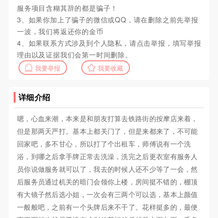
服务项目含糊其辞的都是骗子！
3、如果你加上了骗子的微信或QQ，请在删除之前先举报
一波，我们将返还你的金币
4、如果联系方式涉及到个人隐私，请点击举报，填写举报
理由以及证据我们会第一时间删除。
我要举报
我要收藏
详细介绍
嗯，心血来潮，本来是和朋友打算去铁路街的按摩店来着，
但是那两天严打。基本上都关门了，但是来都来了，不可能
回家吧，多不甘心，所以打了个出租车，师傅说有一个洗
浴，到哪之后拿手牌正常去洗澡，洗完之后更衣室有服务人
员你说做服务就可以了，我去的时候人还不少等了一会，然
后服务员通过机关的暗门会领你上楼，房间挺不错的，棚顶
有大镜子然后选小姐，一次会有三两个可以选，基本上颜值
一般般吧，之前有一个头牌后来不干了。花样挺多的，最便