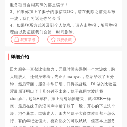
服务项目含糊其辞的都是骗子！
3、如果你加上了骗子的微信或QQ，请在删除之前先举报
一波，我们将返还你的金币
4、如果联系方式涉及到个人隐私，请点击举报，填写举报
理由以及证据我们会第一时间删除。
我要举报
我要收藏
详细介绍
田力服务一直都比较给力，元旦时候去遇到一个大波妹，胸
大屁股大，还健身来着，先正面manyou，然后给吹了五分
钟，然后背面，服务非常仔细，口得很舒服，DL做的比较羞
涩最后证明口了十几分钟不出来，妹子说用大波给我
xiongtui，起码E罩杯。抹上润滑油插进去，就和草B一样
爽，最后在妹子的淫叫声中射了妹子一脸，开心的下去洗个
澡，泡个桑拿。结账走人。田力的妹子大多数质量都不怎么
行，有的年纪还偏大。喜欢熟女的可以试试，但基本上服务