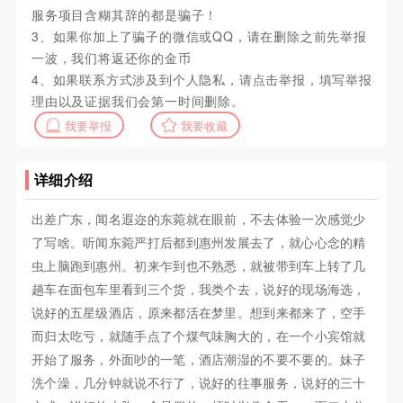
服务项目含糊其辞的都是骗子！
3、如果你加上了骗子的微信或QQ，请在删除之前先举报
一波，我们将返还你的金币
4、如果联系方式涉及到个人隐私，请点击举报，填写举报
理由以及证据我们会第一时间删除。
我要举报
我要收藏
详细介绍
出差广东，闻名遐迩的东菀就在眼前，不去体验一次感觉少
了写啥。听闻东菀严打后都到惠州发展去了，就心心念的精
虫上脑跑到惠州。初来乍到也不熟悉，就被带到车上转了几
趟车在面包车里看到三个货，我类个去，说好的现场海选，
说好的五星级酒店，原来都活在梦里。想到来都来了，空手
而归太吃亏，就随手点了个煤气味胸大的，在一个小宾馆就
开始了服务，外面吵的一笔，酒店潮湿的不要不要的。妹子
洗个澡，几分钟就说不行了，说好的往事服务，说好的三十