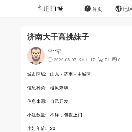
首页
地
济南大干高挑妹子
平**军
2020-08-07
1117
71
0
城市区域:
山东 - 济南 - 主城区
信息种类:
楼凤兼职
信息来源:
自己开发
小姐数量:
不详，包夜上门
小姐年龄:
20