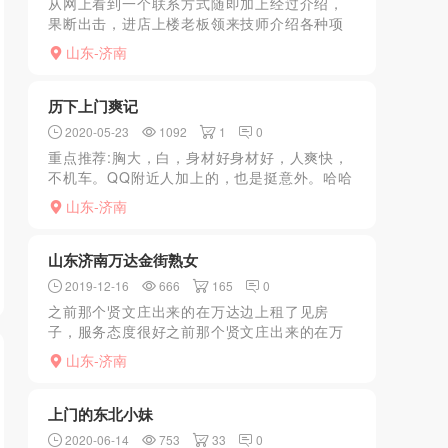
从网上看到一个联系方式随即加上经过介绍，
果断出击，进店上楼老板领来技师介绍各种项
目选了个398的，服务的确不错，建议选17号
山东-济南
和55号，想要啪啪，最低600元
历下上门爽记
2020-05-23
1092
1
0
重点推荐:胸大，白，身材好身材好，人爽快，
不机车。QQ附近人加上的，也是挺意外。哈哈
哈，总体不错，活不多就算只有口吧。无齿
山东-济南
感。（妹子一天只约一个人，有正常工作。我
提前3天预约才约上...
山东济南万达金街熟女
2019-12-16
666
165
0
之前那个贤文庄出来的在万达边上租了见房
子，服务态度很好之前那个贤文庄出来的在万
达边上租了见房子，服务态度很好之前那个贤
山东-济南
文庄出来的在万达边上租了见房子，服务态度
很好
上门的东北小妹
2020-06-14
753
33
0