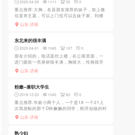
2020-04-29
1111
30
0
重点推荐:大胸，名器朋友推荐的妹子，加上微
信直奔主题，可以上门也可以去妹子家。到楼
下门禁上楼，除了个子不高，身材真是极品，
山东-济南
兼职的妹子和职业的真的是不一样，不油腻不
机车。陪浴上床，服...
东北来的很丰满
2020-04-01
1045
107
0
朋友介绍的，电话遥控上楼，在公寓里面，一
进门眼前一亮身材很丰满，胸很大，性格很开
朗，先聊了一小会，主动陪浴活很好各种姿势
山东-济南
应有尽有，而且聊的很开心。
粉嫩--兼职大学生
2019-12-23
1045
83
0
重点推荐:年龄小两个人，一个是18 一个21上
次我发帖的那个D杯嫲嫲的同学，刚开始做的时
候有点僵硬，干的浪叫以后很听话，也是遥控
山东-济南
上楼
熟少妇