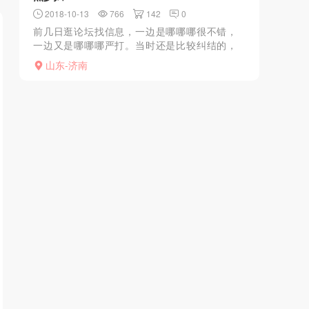
2018-10-13
766
142
0
前几日逛论坛找信息，一边是哪哪哪很不错，
一边又是哪哪哪严打。当时还是比较纠结的，
最后还是欲望战胜了理智决定去之前看好的这
山东-济南
家店开心一下。7具体位置可以直接百度，而且
很多大神也发过这里...