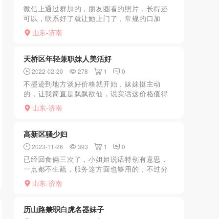
微信上通过群加的，朋友圈看的照片，长得还
可以，联系好了就让她上门了，常规的口加
做，怎么说呢，算是可以，但也不是那种让你
山东-济南
流连忘返
天桥区年轻兼职妹人美活好
2022-02-20
278
1
0
不墨迹到地方谈好价格就开始，妹妹挺主动
的，让我简直是飘飘欲仙，说实话这价格值得
体验..............................
山东-济南
高新区骚少妇
2023-11-26
393
1
0
已经回食俩三次了，小姐姐说话特别有意思，
一点都不生疏，服务这方面也够用的，不过分
的要求都会同意，要不是没积分真不舍得发出
山东-济南
来哈哈哈
历山路兼职白虎名器妹子