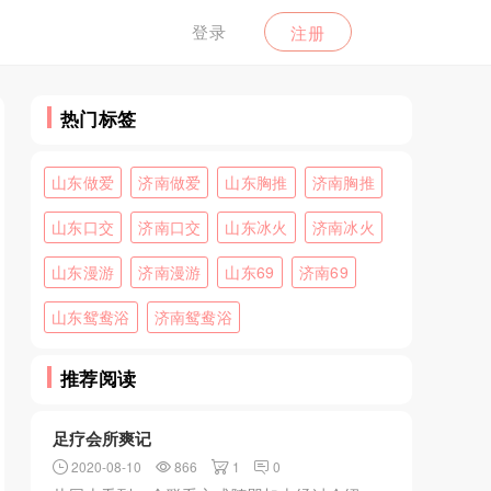
登录
注册
热门标签
山东做爱
济南做爱
山东胸推
济南胸推
山东口交
济南口交
山东冰火
济南冰火
山东漫游
济南漫游
山东69
济南69
山东鸳鸯浴
济南鸳鸯浴
推荐阅读
足疗会所爽记
2020-08-10
866
1
0