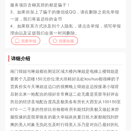
服务项目含糊其辞的都是骗子！
3、如果你加上了骗子的微信或QQ，请在删除之前先举报
一波，我们将返还你的金币
4、如果联系方式涉及到个人隐私，请点击举报，填写举报
理由以及证据我们会第一时间删除。
我要举报
我要收藏
详细介绍
南门韓姐与琳姐都在附近区域大楼内琳姐是电梯上楼韓姐是
要爬个几层楼150元价位泄火排精好去处kouhuo都很棒奶子
货真价实今天琳姐这边口的很爽晚上韓姐这边按接著小瑞背
后射出来一炮配合的很好非常爽这二处无庸是芙蓉等好评会
所后的经济圣地配合度高及貌美各有所长大西安从100150至
670 一二千多的性价比价格都有所长能找到美貌又做起来舒
服投缘的是我辈狼友的最大幸福炎炎夏日祝大家都能找到舒
爽的美人对象无负此生及时行得美人乐乃是对自己最好的礼