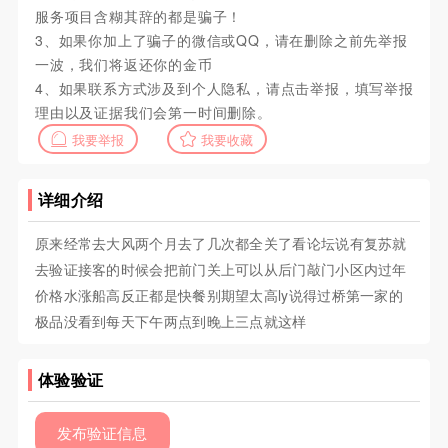
服务项目含糊其辞的都是骗子！
3、如果你加上了骗子的微信或QQ，请在删除之前先举报
一波，我们将返还你的金币
4、如果联系方式涉及到个人隐私，请点击举报，填写举报
理由以及证据我们会第一时间删除。
我要举报
我要收藏
详细介绍
原来经常去大风两个月去了几次都全关了看论坛说有复苏就
去验证接客的时候会把前门关上可以从后门敲门小区内过年
价格水涨船高反正都是快餐别期望太高ly说得过桥第一家的
极品没看到每天下午两点到晚上三点就这样
体验验证
发布验证信息