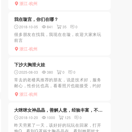
去看看，给人的第一感觉还不错，进去后领进
浙江-杭州
房间，安排js足疗，选一个最高价格的足疗套
餐，TMD都是正规的...
我在璇宫，你们在哪？
2018-10-05
841
35
0
很多朋友在找我，我现在在璇，欢迎大家来玩
前言
浙江-杭州
下沙大胸泄火娃
2025-08-03
380
0
0
常去的老楼凤推荐的朋友，说是技术好，服务
耐心，性价比也高，看看照片也能接受，约好
准时到小区，老师属于丰满型，熊很大很远，
浙江-杭州
明晃晃的。交完水费先洗澡，洗完后老师先是
上下抚摸我。奶子不断...
大咪咪女神晶晶，善解人意，经验丰富，不用...
2018-10-20
1000
125
0
昨天劳累了一天，该好好的玩玩在回家，打开
炮Q，看到G罩杯大胸晶晶在，看到她那对大