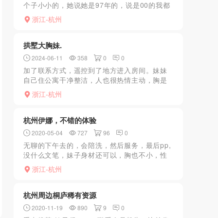
个子小小的，她说她是97年的，说是00的我都
信，刚见面感觉还挺活泼可爱的，一上床骚劲
浙江-杭州
就上来了，跟我说最喜欢后入，哈哈，还说有
姐妹，可以有空来...
拱墅大胸妹.
2024-06-11
358
0
0
加了联系方式，遥控到了地方进入房间。妹妹
自己住公寓干净整洁，人也很热情主动，胸是
真大目测有G，还帮忙我脱衣服，洗澡时候蹲下
浙江-杭州
来口一会了，视觉欲望一下子升级，擦干到了
床上开始服务。用胸...
杭州伊娜，不错的体验
2020-05-04
727
96
0
无聊的下午去的，会陪洗，然后服务，最后pp,
没什么文笔，妹子身材还可以，胸也不小，性
格也不错………其他的感觉没什么的，想去的
浙江-杭州
可以自己看看吧
杭州周边桐庐稀有资源
2020-11-19
890
9
0