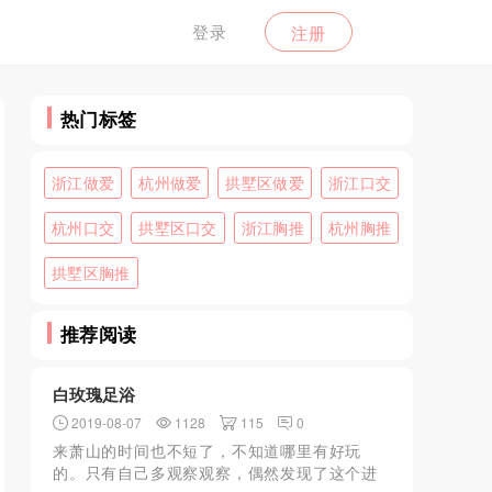
登录
注册
热门标签
浙江做爱
杭州做爱
拱墅区做爱
浙江口交
杭州口交
拱墅区口交
浙江胸推
杭州胸推
拱墅区胸推
推荐阅读
白玫瑰足浴
2019-08-07
1128
115
0
来萧山的时间也不短了，不知道哪里有好玩
的。只有自己多观察观察，偶然发现了这个进