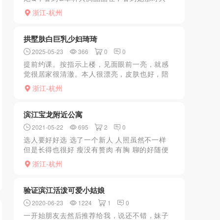
胸，心里就痒痒的。反正没事，约起。与她QQ
浙江-杭州
联系了没想到提前过去还说要给我优惠，想想
就高兴，哈哈，不是...
拱墅肤白巨乳少妇琦琦
2025-05-23
366
0
0
提前约课。按指示上楼，见面眼前一亮，就感
觉很居家很清澈。本人很漂亮，皮肤也好，陪
洗很认真，中间的服务就不多写了，值得一提
浙江-杭州
的是，服务全能口技超赞，吸力很强，哈哈
哈，口都很舒服，很轻柔...
滨江宝龙附近公寓
2021-05-22
695
2
0
选人要好好选 选了一个新人 人照虽然不一样
但是长得也很好 瘦没有赘肉 有胸 聊的好随便
扣 总之就很爽 完事之后还加了微信 不过 妹子
浙江-杭州
回老家了 但是还有其他的 素质应该也都不错
验证滨江活泼可爱小姑娘
2020-06-23
1224
1
0
一开始朋友去然后推荐给我，说还不错，妹子