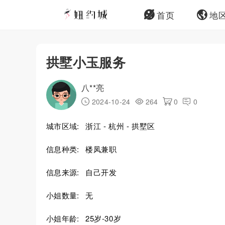
首页
地
拱墅小玉服务
八**亮
2024-10-24
264
0
0
城市区域:
浙江 - 杭州 - 拱墅区
信息种类:
楼凤兼职
信息来源:
自己开发
小姐数量:
无
小姐年龄:
25岁-30岁