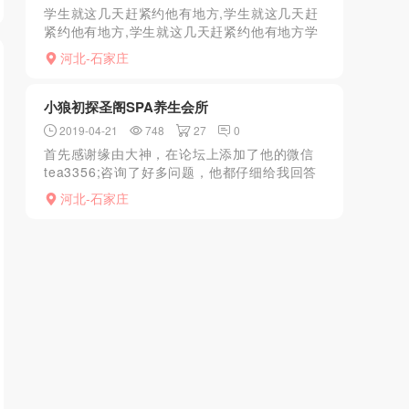
学生就这几天赶紧约他有地方,学生就这几天赶
紧约他有地方,学生就这几天赶紧约他有地方学
生就这几天赶紧约他有地方
河北-石家庄
小狼初探圣阁SPA养生会所
2019-04-21
748
27
0
首先感谢缘由大神，在论坛上添加了他的微信
tea3356;咨询了好多问题，他都仔细给我回答
了，真有前辈风范，乃我狼界之楷模，哈哈！
河北-石家庄
言归正状，在缘由的推荐下小狼真是一头栽进
圣阁了，因为...