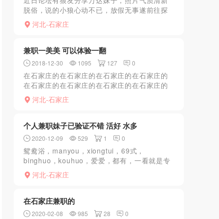
近日论坛有狼友分享万达妹子，照片气质清新
脱俗，说的小狼心动不已，放假无事遂前往探
花。加V后发来照片和论坛描述一样，约好妹妹
河北-石家庄
直接打车直奔万达，在妹妹的遥控指挥下到达
目的地，妹子明显不...
兼职一美美 可以体验一翻
2018-12-30
1095
127
0
在石家庄的在石家庄的在石家庄的在石家庄的
在石家庄的在石家庄的在石家庄的在石家庄的
在石家庄的在石家庄的在石家庄的在石家庄的
河北-石家庄
在石家庄的在石家庄的在石家庄的在石家庄的
在石家庄的在石家庄的...
个人兼职妹子已验证不错 活好 水多
2020-12-09
529
1
0
鸳鸯浴，manyou，xiongtui，69式，
binghuo，kouhuo，爱爱，都有，一看就是专
业的。。。。。。。。。。。。。。
河北-石家庄
错！！！！！！！！！！！！
在石家庄兼职的
2020-02-08
985
28
0