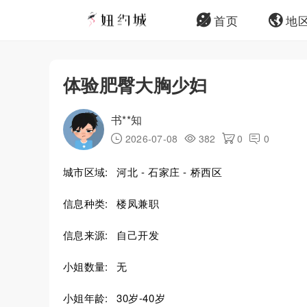
首页
地
体验肥臀大胸少妇
书**知
2026-07-08
382
0
0
城市区域:
河北 - 石家庄 - 桥西区
信息种类:
楼凤兼职
信息来源:
自己开发
小姐数量:
无
小姐年龄:
30岁-40岁