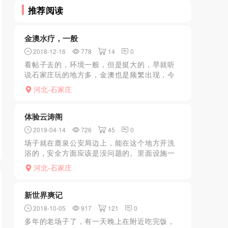
推荐阅读
金澳水疗，一般
2018-12-16
778
14
0
看帖子去的，环境一般，但是挺大的，早就听
说石家庄玩的地方多，金澳也是频繁出现，今
天晚上没事就转了一圈，说重点，洗完澡直接
河北-石家庄
上三楼，妹子每次进来一个，看了差不多六七
个，没看到太好的，随...
体验云涛阁
2019-04-14
726
45
0
场子就在鹿泉公安局边上，能在这个地方开洗
浴的，安全方面应该是没问题的。里面设施一
般，比较旧了，我去的时候没有大活，时间有
河北-石家庄
点久了记不太清楚了，599三个价位。399就是
打飞机，499...
新世界爽记
2018-10-05
917
121
0
多年的老场子了，有一天晚上在附近吃完饭，