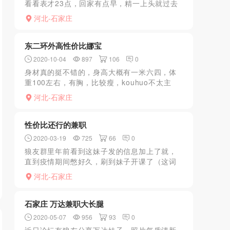
看看表才23点，回家有点早，精一上头就过去
了。进门换鞋，还是之前的黑衣人经理，打声
河北-石家庄
招呼去浴室了。洗完换上浴衣拿上烟，出浴室
左拐，经理过来问有...
东二环外高性价比娜宝
2020-10-04
897
106
0
身材真的挺不错的，身高大概有一米六四，体
重100左右，有胸，比较瘦，kouhuo不太主
动，但是kouhuo质量还行，总体来说性价比比
河北-石家庄
较高
性价比还行的兼职
2020-03-19
725
66
0
狼友群里年前看到这妹子发的信息加上了就，
直到疫情期间憋好久，刷到妹子开课了（这词
用的，啧啧啧~）；只白天还不过夜，要了地址
河北-石家庄
到位置QQ联系上楼；环境还挺干净整洁，妹子
皮肤不错有手感，...
石家庄 万达兼职大长腿
2020-05-07
956
93
0