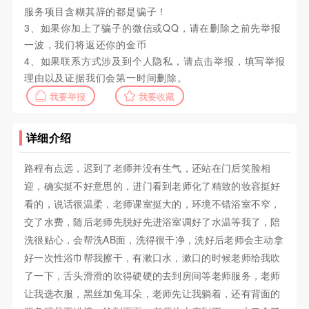
服务项目含糊其辞的都是骗子！
3、如果你加上了骗子的微信或QQ，请在删除之前先举报
一波，我们将返还你的金币
4、如果联系方式涉及到个人隐私，请点击举报，填写举报
理由以及证据我们会第一时间删除。
我要举报
我要收藏
详细介绍
路程有点远，迟到了老师并没有生气，还站在门后笑脸相
迎，确实挺不好意思的，进门看到老师化了精致的妆容挺好
看的，说话很温柔，老师课室挺大的，环境不错浴室不窄，
交了水费，随后老师先脱好先进浴室调好了水温等我了，陪
洗很贴心，会帮洗AB面，洗得很干净，洗好后老师会主动拿
好一次性浴巾帮我擦干，有漱口水，漱口的时候老师给我吹
了一下，舌头滑滑的吹得硬硬的去到房间等老师服务，老师
让我选衣服，黑丝加兔耳朵，老师先让我躺着，还有背面的