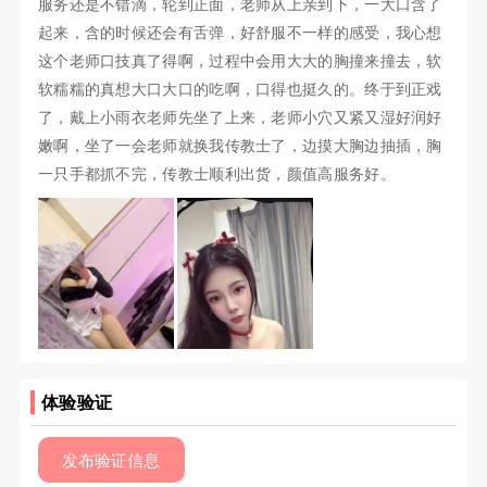
服务还是不错滴，轮到正面，老师从上亲到下，一大口含了
起来，含的时候还会有舌弹，好舒服不一样的感受，我心想
这个老师口技真了得啊，过程中会用大大的胸撞来撞去，软
软糯糯的真想大口大口的吃啊，口得也挺久的。终于到正戏
了，戴上小雨衣老师先坐了上来，老师小穴又紧又湿好润好
嫩啊，坐了一会老师就换我传教士了，边摸大胸边抽插，胸
一只手都抓不完，传教士顺利出货，颜值高服务好。
体验验证
发布验证信息