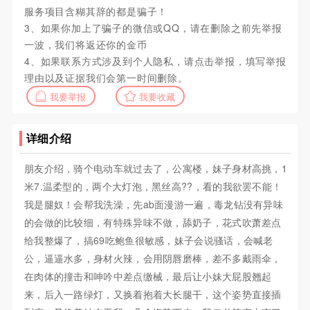
服务项目含糊其辞的都是骗子！
3、如果你加上了骗子的微信或QQ，请在删除之前先举报
一波，我们将返还你的金币
4、如果联系方式涉及到个人隐私，请点击举报，填写举报
理由以及证据我们会第一时间删除。
我要举报
我要收藏
详细介绍
朋友介绍，骑个电动车就过去了，公寓楼，妹子身材高挑，1
米7.温柔型的，两个大灯泡，黑丝高??，看的我欲罢不能！
我是腿奴！会帮我洗澡，先ab面漫游一遍，毒龙钻没有异味
的会做的比较细，有特殊异味不做，舔奶子，花式吹萧差点
给我整爆了，搞69吃鲍鱼很敏感，妹子会说骚话，会喊老
公，逼逼水多，身材火辣，会用阴唇磨棒，差不多戴雨伞，
在肉体的撞击和呻吟中差点缴械，最后让小妹大屁股翘起
来，后入一路绿灯，又换着抱着大长腿干，这个姿势直接插