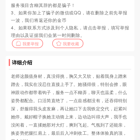
服务项目含糊其辞的都是骗子！
3、如果你加上了骗子的微信或QQ，请在删除之前先举报
一波，我们将返还你的金币
4、如果联系方式涉及到个人隐私，请点击举报，填写举报
理由以及证据我们会第一时间删除。
我要举报
我要收藏
详细介绍
老师这颜值身材，真没得挑，胸又大又软，贴着我身上蹭来
蹭去，我实在没忍住直接上手了。她骚得很，特别会撩，眼
神跟动作都带着钩子，服务一点不糊弄，聊天也温柔，什么
姿势都配合。口活简直绝了，一点齿感都没有，还吞得特别
深，舒服得我头皮发麻，再让她口下去我铁定交代，赶紧叫
她停。戴好帽子换她主动骑上来，边动边叫得大声，我手也
没闲着，一直揉她那对大灯，爽到飞起。气氛到了还能亲，
换姿势把腿扛肩上，最后后入冲刺收工。整体体验真的顶，