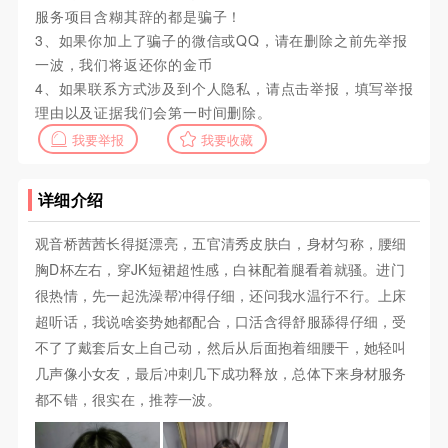
服务项目含糊其辞的都是骗子！
3、如果你加上了骗子的微信或QQ，请在删除之前先举报
一波，我们将返还你的金币
4、如果联系方式涉及到个人隐私，请点击举报，填写举报
理由以及证据我们会第一时间删除。
我要举报
我要收藏
详细介绍
观音桥茜茜长得挺漂亮，五官清秀皮肤白，身材匀称，腰细
胸D杯左右，穿JK短裙超性感，白袜配着腿看着就骚。进门
很热情，先一起洗澡帮冲得仔细，还问我水温行不行。上床
超听话，我说啥姿势她都配合，口活含得舒服舔得仔细，受
不了了戴套后女上自己动，然后从后面抱着细腰干，她轻叫
几声像小女友，最后冲刺几下成功释放，总体下来身材服务
都不错，很实在，推荐一波。