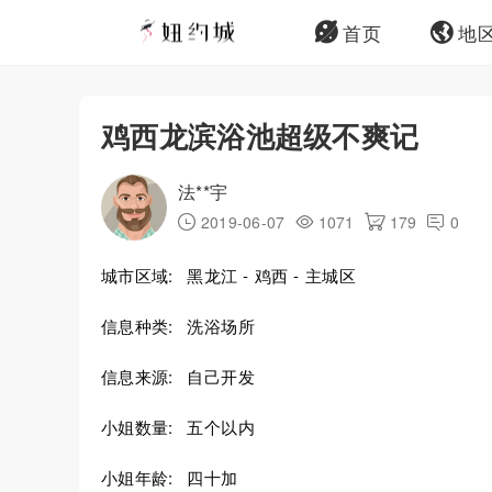
首页
地
鸡西龙滨浴池超级不爽记
法**宇
2019-06-07
1071
179
0
城市区域:
黑龙江 - 鸡西 - 主城区
信息种类:
洗浴场所
信息来源:
自己开发
小姐数量:
五个以内
小姐年龄:
四十加