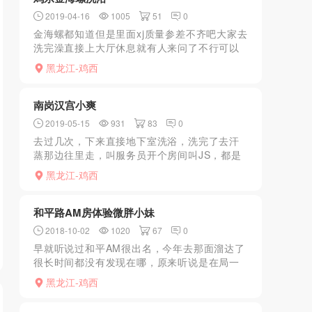
2019-04-16
1005
51
0
金海螺都知道但是里面xj质量参差不齐吧大家去
洗完澡直接上大厅休息就有人来问了不行可以
换。上次去都是过年人都少了留下的都是本地
黑龙江-鸡西
老熟女，但是活还是可以的，有点机车愿意扯
皮说一些有的没的...
南岗汉宫小爽
2019-05-15
931
83
0
去过几次，下来直接地下室洗浴，洗完了去汗
蒸那边往里走，叫服务员开个房间叫JS，都是
年龄偏大，有的比较机车，看眼缘可以多换几
黑龙江-鸡西
个，DH500左右去过几次，下来直接地下室洗
浴，洗完了去汗...
和平路AM房体验微胖小妹
2018-10-02
1020
67
0
早就听说过和平AM很出名，今年去那面溜达了
很长时间都没有发现在哪，原来听说是在局一
中地面的半地下室，去找了结果也没有，夏天
黑龙江-鸡西
又一次办事路过那里看到一家蓝牌子的门市，
就在万家灯火饭店的...