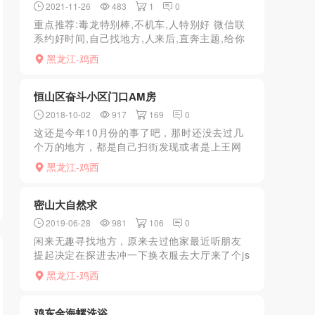
2021-11-26
483
1
0
重点推荐:毒龙特别棒,不机车,人特别好 微信联
系约好时间,自己找地方,人来后,直奔主题,给你
擦干净,然后全身各种舔,然后开始做毒龙,然后
黑龙江-鸡西
转过身开始口,等开始做的时候,你也可以让她...
恒山区奋斗小区门口AM房
2018-10-02
917
169
0
这还是今年10月份的事了吧，那时还没去过几
个万的地方，都是自己扫街发现或者是上王网
找招聘的，之后打电话询问地址，这个是我在
黑龙江-鸡西
网上找到的电话，之后打电话找到地址，恒山
区奋斗小区门口的一...
密山大自然求
2019-06-28
981
106
0
闲来无趣寻找地方，原来去过他家最近听朋友
提起决定在探进去冲一下换衣服去大厅来了个js
直接问按大腿还是小腿，还是先培养培养感
黑龙江-鸡西
情，砍砍价最后298带口去了房间环境一般js一
脱裤衩卧槽那...
鸡东金海螺洗浴