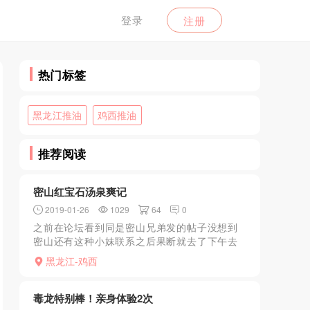
登录
注册
热门标签
黑龙江推油
鸡西推油
推荐阅读
密山红宝石汤泉爽记
2019-01-26
1029
64
0
之前在论坛看到同是密山兄弟发的帖子没想到
密山还有这种小妹联系之后果断就去了下午去
的人不多39套票带搓澡按摩洗完之后上楼直接
黑龙江-鸡西
点的10号小妹身材确实不错脸蛋也可以比我在
哈尔滨紫悦水汇玩...
毒龙特别棒！亲身体验2次