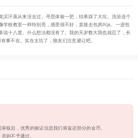
龙滨汗蒸从来没去过。寻思体验一把，结果踩了大坑。洗浴连个
像学校教室一样特别亮，感受很不好，直接去包房叫js。一进包
多说十八度。什么想法都没有了。我的天岁数大我也就忍了，长
s都有事不在。实在太坑了，狼友们注意避让吧。
员审核后，优秀的验证信息我们将返还部分的金币。
，否则不予通过。