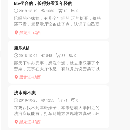
ktv坐台的，长得好看又年轻的
2019-12-19
1060
13
0
陪唱的小妹妹，有几个年轻的 玩的挺开，价格
还不贵，就是歌厅设备破了点，认识了自己联
系带走玩123456789
黑龙江-鸡西
康乐AM
2018-10-04
848
88
0
那天下午办完事，想洗个澡，就去康乐要了个
套票，完事在大厅休息，有服务员说套票可以
足疗和AM，问要哪个，我说来个AM吧，我脚
黑龙江-鸡西
怕痒。然后来了个少妇，长的还行，身材也不
错，但就是手不正经...
浅水湾不爽
2019-10-25
1255
71
0
在鸡西找不到年轻妹子，本来想着大学附近的
洗浴应该能有，打车到地方发现地方真破，环
境也不好。叫个技师一看身高不错，不过灯光
黑龙江-鸡西
太暗看不清想相貌，说了半天才给做推油，什