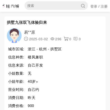
登录
注册
/
拱墅九张双飞体验归来
易**原
2025-03-02
296
0
0
城市区域:
浙江 - 杭州 - 拱墅区
信息种类:
楼凤兼职
信息来源:
自己开发
小姐数量:
无
小姐年龄:
40岁+
营业时间:
自己约
消费日期:
昨天
消费价格:
900