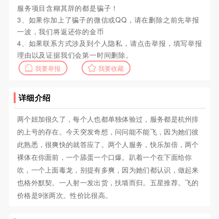
服务项目含糊其辞的都是骗子！
3、如果你加上了骗子的微信或QQ，请在删除之前先举报
一波，我们将返还你的金币
4、如果联系方式涉及到个人隐私，请点击举报，填写举报
理由以及证据我们会第一时间删除。
我要举报
我要收藏
详细介绍
两个妞加很久了，每个人也都单独体验过，服务都是杭州排
的上号的存在。今天突发奇想，问问能不能飞，因为她们彼
此熟悉，很爽快的就答应了。两个人服务，快乐加倍，两个
裸体在你面前，一个舔蛋一个口爆。趴着一个在下面给你
吹，一个上面毒龙，别提有多爽，因为她们都认识，做起来
也格外默契。一人射一发出货，扶墙而归。五星推荐。飞的
价格是9张两次。性价比很高。