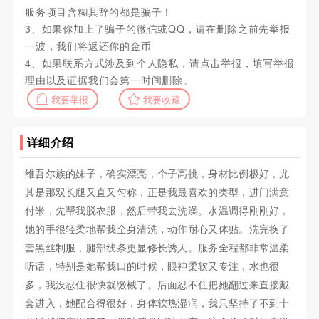
服务项目含糊其辞的都是骗子！
3、如果你加上了骗子的微信或QQ，请在删除之前先举报
一波，我们将返还你的金币
4、如果联系方式涉及到个人隐私，请点击举报，填写举报
理由以及证据我们会第一时间删除。
我要举报
我要收藏
详细介绍
维吾尔族的妹子，确实漂亮，个子高挑，身材比例极好，尤
其是那双长腿又直又匀称，正是我最喜欢的类型，进门满意
付米，先帮我脱衣服，然后带我去洗澡。水温调得刚刚好，
她的手很轻柔地帮我全身清洗，动作耐心又体贴。洗完换了
套黑丝制服，腿部线条更显修长诱人。服务全程都非常温柔
听话，特别是她帮我口的时候，眼神柔软又专注，水也很
多，我没忍住很快就缴械了。后面忍不住把她翻过来直接戴
套进入，她配合得很好，身体软热湿润，我只坚持了不到十