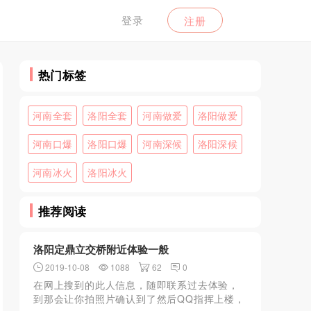
登录
注册
热门标签
河南全套
洛阳全套
河南做爱
洛阳做爱
河南口爆
洛阳口爆
河南深候
洛阳深候
河南冰火
洛阳冰火
推荐阅读
洛阳定鼎立交桥附近体验一般
2019-10-08
1088
62
0
在网上搜到的此人信息，随即联系过去体验，
到那会让你拍照片确认到了然后QQ指挥上楼，