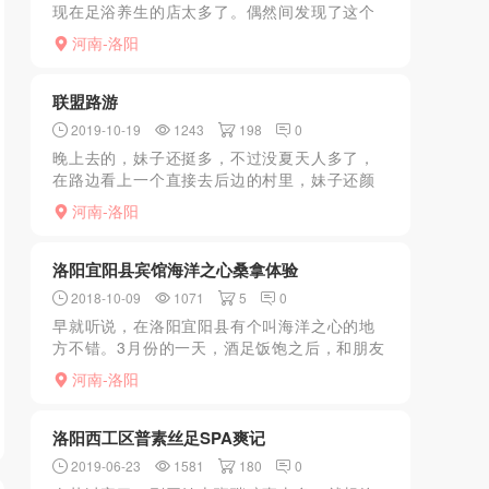
现在足浴养生的店太多了。偶然间发现了这个
地方就跑去验证了。结果发现不爽。里面固定
河南-洛阳
的技师有3个。兼职不固定。固定的这3个个有
特点。体验的88...
联盟路游
2019-10-19
1243
198
0
晚上去的，妹子还挺多，不过没夏天人多了，
在路边看上一个直接去后边的村里，妹子还颜
值还行，正常套路吧，值得一去。
河南-洛阳
洛阳宜阳县宾馆海洋之心桑拿体验
2018-10-09
1071
5
0
早就听说，在洛阳宜阳县有个叫海洋之心的地
方不错。3月份的一天，酒足饭饱之后，和朋友
驱车前往。到达之后，简单到二楼冲洗之后，
河南-洛阳
被带到四楼，四楼感觉灯光比较昏暗，里边好
像有几个看着一般，...
洛阳西工区普素丝足SPA爽记
2019-06-23
1581
180
0