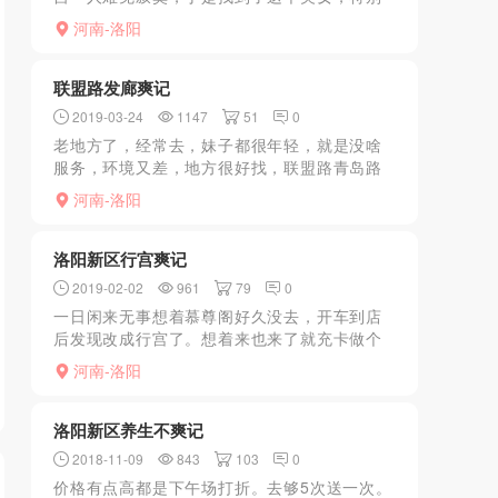
是刚刚发生了让人觉得惨绝人寰的事，大过年
河南-洛阳
的被另一个在咱们论坛原来做兼职的给骗了，
但是这个美女人心特别...
联盟路发廊爽记
2019-03-24
1147
51
0
老地方了，经常去，妹子都很年轻，就是没啥
服务，环境又差，地方很好找，联盟路青岛路
楼向西200米路南，晚上天黑就有人。说实话，
河南-洛阳
洛阳目前还有发廊的，除了符家屯就是这里，
符家屯的女的都太...
洛阳新区行宫爽记
2019-02-02
961
79
0
一日闲来无事想着慕尊阁好久没去，开车到店
后发现改成行宫了。想着来也来了就充卡做个
项目，红粉，不办卡价格偏贵。项目是陪洗全
河南-洛阳
身manyoukb。不过妹子是真心好看，大部分
南方的，说话声...
洛阳新区养生不爽记
2018-11-09
843
103
0
价格有点高都是下午场打折。去够5次送一次。