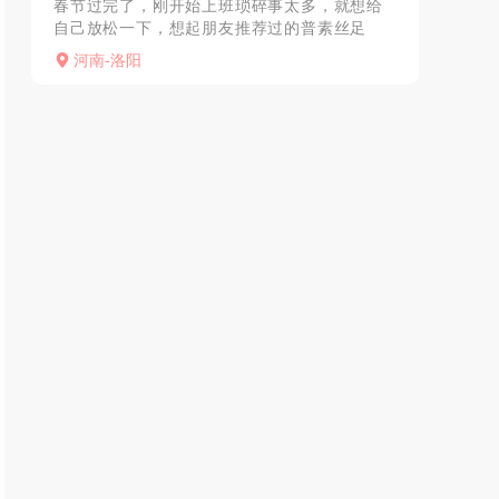
春节过完了，刚开始上班琐碎事太多，就想给
自己放松一下，想起朋友推荐过的普素丝足
SPA就想去体验一下，联系前厅经理预约，开
河南-洛阳
车来到佳馨精品酒店楼下，停好车，直接电梯
上六楼，来到前台报上...