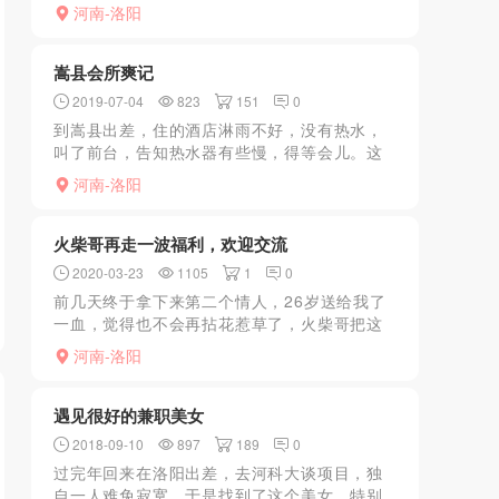
中途有人带，比较安全，进屋环境一般开始选
河南-洛阳
人选了56个才选个还凑合的，598套餐开干，
就是正常的一套...
嵩县会所爽记
2019-07-04
823
151
0
到嵩县出差，住的酒店淋雨不好，没有热水，
叫了前台，告知热水器有些慢，得等会儿。这
不是扯蛋么，于是乎想起酒店旁边有家洗浴会
河南-洛阳
所，洗浴＋搓澡+按摩+足疗198大洋。随后直
接杀奔会所，洗漱...
火柴哥再走一波福利，欢迎交流
2020-03-23
1105
1
0
前几天终于拿下来第二个情人，26岁送给我了
一血，觉得也不会再拈花惹草了，火柴哥把这
几年的存货都给大家分享了，还会再分享几
河南-洛阳
波，兄弟们等着吧，这次分享五个，大家可以
试试1、年轻，入行时...
遇见很好的兼职美女
2018-09-10
897
189
0
过完年回来在洛阳出差，去河科大谈项目，独
自一人难免寂寞，于是找到了这个美女，特别