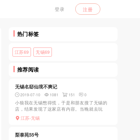
登录
注册
热门标签
江苏69
无锡69
推荐阅读
无锡名邸仙境不爽记
2019-07-10
1081
151
0
小狼我在无锡憋得慌，于是和朋友搜了无锡的
店，结果发现了这家店有内容。当晚就去玩
了，预约很顺利，客服大厅服务的小姐姐也很
江苏-无锡
漂亮，当时我在想要是把这个接待我的小姐姐
办了那挺爽的啊。进了包...
梨泰苑55号