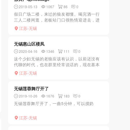
2019-05-13
1067
86
0
假日广场二楼，来过的狼友都懂。喝完酒一行
三人二楼闲逛，老板站门口很热情迎进去，进
屋点菜，一排67个妹子让选，下面老一套程序
江苏-无锡
不表，678三个档次，多的东西没意思，选择6
块就行，偶尔来...
无锡惠山区楼凤
2020-04-16
1346
111
0
这个少妇无锡的老狼应该有认识，以前还没有
代聊的时代，也在群里经常说话的，现在基本
只做熟客，一般不在群里说话。现在简单介绍
江苏-无锡
一下，胸真的很大，身上皮肤也不错，但是生
过孩子肚子不好看，毛...
无锡莲蓉舞厅开了
2019-10-26
1676
183
0
无锡莲蓉舞厅开了，一曲5分钟，可以摸奶
江苏-无锡