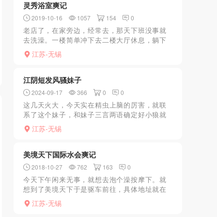
灵秀浴室爽记
2019-10-16
1057
154
0
老店了，在家旁边，经常去，那天下班没事就
去洗澡。一楼简单冲下去二楼大厅休息，躺下
就有技师倒水问要不要按摩，一共三个技师，
江苏-无锡
选了一个敲了会腿去炮房。有二百三百的，三
百全套。我一般做20...
江阴短发风骚妹子
2024-09-17
366
0
0
这几天火大，今天实在精虫上脑的厉害，就联
系了这个妹子，和妹子三言两语确定好小狼就
出发，妹子很谨慎，在门后等着小狼，不等小
江苏-无锡
狼敲门门就已经开了，进屋后小狼打量下妹
子，短发很利落很俏皮。...
美境天下国际水会爽记
2018-10-27
762
163
0
今天下午闲来无事，就想去泡个澡按摩下。就
想到了美境天下于是驱车前往，具体地址就在
金城路与兴昌路交汇处，门口停车很方便。进
江苏-无锡
门换鞋大池子里泡泡，浑身舒爽，这里如果你