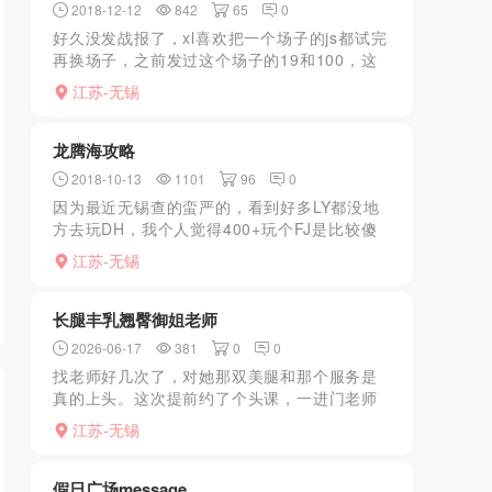
2018-12-12
842
65
0
好久没发战报了，xl喜欢把一个场子的js都试完
再换场子，之前发过这个场子的19和100，这
次写下55号。这个美女隆重推荐，不机车，服
江苏-无锡
务好态度好，长的也不错，这几点优点造成本
狼整个4...
龙腾海攻略
2018-10-13
1101
96
0
因为最近无锡查的蛮严的，看到好多LY都没地
方去玩DH，我个人觉得400+玩个FJ是比较傻
的，基本没DH就不去。再说龙腾海这个地方，
江苏-无锡
里面JS到老板都是温州人，小狼去了一年多了
从没遇到...
长腿丰乳翘臀御姐老师
2026-06-17
381
0
0
找老师好几次了，对她那双美腿和那个服务是
真的上头。这次提前约了个头课，一进门老师
就笑着迎上来，黑丝大长腿直接怼到眼前，看
江苏-无锡
得我当场就硬了。坐那儿聊了会儿，老师递了
杯水过来，然后一起去...
假日广场message