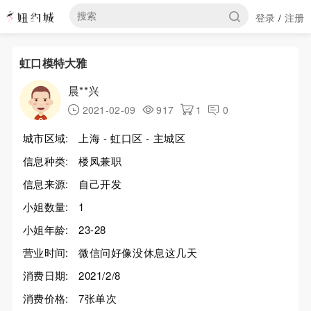
登录
注册
/
虹口模特大雅
晨**兴
2021-02-09
917
1
0
城市区域:
上海 - 虹口区 - 主城区
信息种类:
楼凤兼职
信息来源:
自己开发
小姐数量:
1
小姐年龄:
23-28
营业时间:
微信问好像没休息这几天
消费日期:
2021/2/8
消费价格:
7张单次