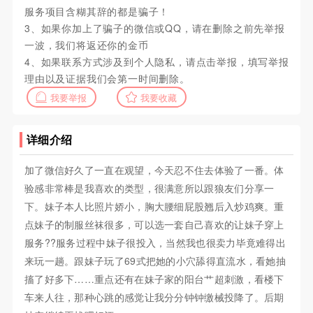
服务项目含糊其辞的都是骗子！
3、如果你加上了骗子的微信或QQ，请在删除之前先举报
一波，我们将返还你的金币
4、如果联系方式涉及到个人隐私，请点击举报，填写举报
理由以及证据我们会第一时间删除。
我要举报
我要收藏
详细介绍
加了微信好久了一直在观望，今天忍不住去体验了一番。体
验感非常棒是我喜欢的类型，很满意所以跟狼友们分享一
下。妹子本人比照片娇小，胸大腰细屁股翘后入炒鸡爽。重
点妹子的制服丝袜很多，可以选一套自己喜欢的让妹子穿上
服务??服务过程中妹子很投入，当然我也很卖力毕竟难得出
来玩一趟。跟妹子玩了69式把她的小穴舔得直流水，看她抽
搐了好多下……重点还有在妹子家的阳台艹超刺激，看楼下
车来人往，那种心跳的感觉让我分分钟钟缴械投降了。后期