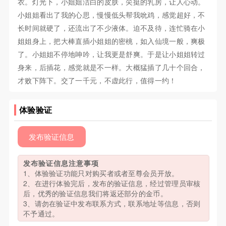
衣。灯光下，小姐姐洁白的皮肤，尖挺的乳房，让人心动。
小姐姐看出了我的心思，慢慢低头帮我吮鸡，感觉超好，不
长时间就硬了，还流出了不少液体。迫不及待，连忙骑在小
姐姐身上，把大棒直插小姐姐的密桃，如入仙境一般，爽极
了。小姐姐不停地呻吟，让我更是舒爽。于是让小姐姐转过
身来，后插花，感觉就是不一样。大概猛插了几十个回合，
才败下阵下。交了一千元，不虚此行，值得一约！
体验验证
发布验证信息
发布验证信息注意事项
1、体验验证功能只对购买者或者至尊会员开放。
2、在进行体验完后，发布的验证信息，经过管理员审核
后，优秀的验证信息我们将返还部分的金币。
3、请勿在验证中发布联系方式，联系地址等信息，否则
不予通过。