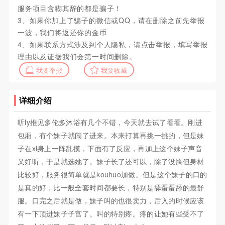
服务项目含糊其辞的都是骗子！
3、如果你加上了骗子的微信或QQ，请在删除之前先举报
一波，我们将返还你的金币
4、如果联系方式涉及到个人隐私，请点击举报，填写举报
理由以及证据我们会第一时间删除。
我要举报
我要收藏
详细介绍
听ly推见多伦多沐浴有几个不错，今天就去试了看看。刚进
包厢，有个妹子就闯了进来。本来打算再挑一挑的，但是妹
子在xl身上一阵乱摸，下面有了反应，再加上这个妹子声音
又好听，于是就选她了。妹子长了还可以，除了没胸但身材
比较好，服务很简单就是kouhuo加做。但是这个妹子的口的
是真的好，比一般全套时间都要长，特别是舔蛋蛋舔的最舒
服。口完之后就是做，妹子叫的也很卖力，后入的时候应该
有一下顶进妹子子宫了。叫的特别疼。疼的让她有些受不了