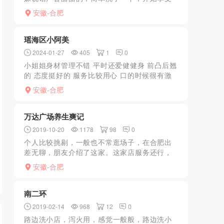
服务，奶子很挺又大，很白，很有弹性，忍不
安徽-合肥
住趴上去一顿亲，一顿舔，舔得妹子都受不了
了，下面直发水，之...
瑶海区小阿美
2024-01-27
405
1
0
小姐姐身材管理不错 平时还爱健健身 前凸后翘
的 态度挺好的 服务比较用心 口的时候很有激
情 感觉挺棒的喜欢的可以试试
安徽-合肥
万达广场养生爽记
2019-10-20
1178
98
0
个人比较挑剔，一般也不常逛场子，在合肥出
差无聊，朋友介绍了这家。这家店服务还行，
好处是可打电话直接预约，地址在单元楼也较
安徽-合肥
隐蔽，属于私家类型的。店里就是租的私房，
中等装修，3房一厅这...
南二环
2019-02-14
968
12
0
路边洗小店，泻火用，感觉一般般，路边洗小