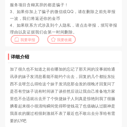
服务项目含糊其辞的都是骗子！
3、如果你加上了骗子的微信或QQ，请在删除之前先举报
一波，我们将返还你的金币
4、如果联系方式涉及到个人隐私，请点击举报，填写举报
理由以及证据我们会第一时间删除。
我要举报
我要收藏
详细介绍
加了很久也不知道之前在哪加的忘记了那天闲的没事就给通
讯录的妹子发消息看能不能约个出去，回复的几个都扯东扯
西不去呀怎么得给这个妹子发消息那会发的很晚才回复问了
是否有空妹子说有时间谈了谈价然后说让我自己准备地方家
里也不合适就出去开了个快捷妹子人到真是惊艳到我了很腼
腆看起来很小很清纯瞬间觉得即使钱花了也值确认过眼神是
我喜欢的腿过程很刺激就不表了最近也不敢出去分享给有需
要的LY吧