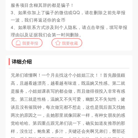
服务项目含糊其辞的都是骗子！
3、如果你加上了骗子的微信或QQ，请在删除之前先举报
一波，我们将返还你的金币
4、如果联系方式涉及到个人隐私，请点击举报，填写举报
理由以及证据我们会第一时间删除。
我要举报
我要收藏
详细介绍
兄弟们谁懂啊！一个月去找这个小姐姐三次！！首先颜值颇
高，且越看越漂亮，越看越有味道，既温婉又性感。第二就
是服务，小姐姐课表写的都会做，而且做得很投入非常有感
觉。第三就是性格，温婉又不失可爱，幽默又不失知性，健
谈且没有催我钟，每次做完都不想走，这也是我后面又找她
两次的原因之一，去她那里就像回家一样，有种女朋友的感
觉哈哈哈。第四重点跟兄弟们说一下，确实如道友推荐的那
样，没生过，鲍鱼紧，多汁，关键还会夹啊兄弟们，臀部还