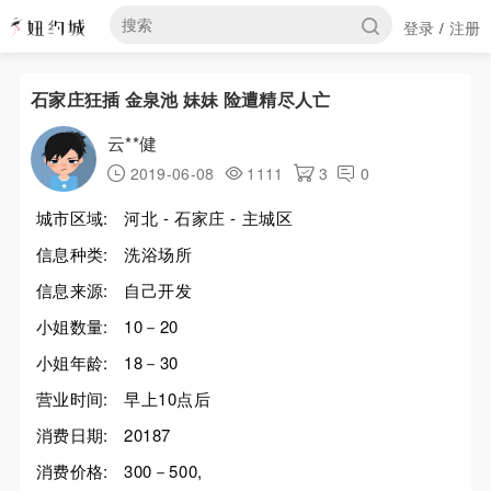
登录
注册
/
石家庄狂插 金泉池 妹妹 险遭精尽人亡
云**健
2019-06-08
1111
3
0
城市区域:
河北 - 石家庄 - 主城区
信息种类:
洗浴场所
信息来源:
自己开发
小姐数量:
10－20
小姐年龄:
18－30
营业时间:
早上10点后
消费日期:
20187
消费价格:
300－500,