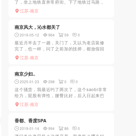
了，坐上地铁直奔常府街。下了地铁过马路，
地图上显示就在附近，可是违者那一块转了一
江苏-南京
圈都没发现，最后才发现就在泸溪河左手边的
箱子里。说来也不可思议...
南京风大，沁水都关了
2019-05-12
964
59
0
最近月半去了一趟，关门了，又以为老店装修
完了，也一样，问了之前加的技师，都放假回
去了，最少也要等到年后，而且没有准信。最
江苏-南京
近风真的太大了，基本除了高端场，目前能看
到营业的都基本转正，...
南京少妇..
2025-01-23
298
0
0
这个骚货，我最近约了两次了，这个saobi非常
给力，屁股有弹性，腰臀比好，后入日起来巴
适。人骚，从进门开始发骚，浴室里摩擦，前
江苏-南京
戏多，全程骚话不断，让我释放原始天性。 女
上一绝，会夹...
香都、香度SPA
2019-01-14
994
86
0