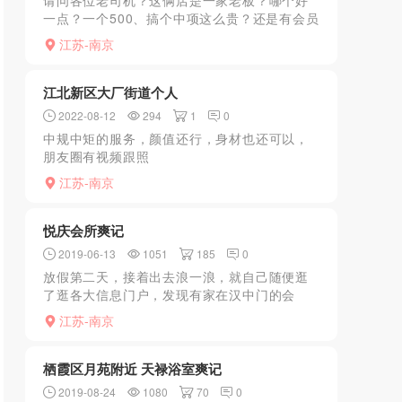
请问各位老司机？这俩店是一家老板？哪个好
一点？一个500、搞个中项这么贵？还是有会员
制度？老狼现身说法，不免500块打水漂。感谢
江苏-南京
各位！
江北新区大厂街道个人
2022-08-12
294
1
0
中规中矩的服务，颜值还行，身材也还可以，
朋友圈有视频跟照
片................................................................
江苏-南京
悦庆会所爽记
2019-06-13
1051
185
0
放假第二天，接着出去浪一浪，就自己随便逛
了逛各大信息门户，发现有家在汉中门的会
所，叫悦庆会所，里面情景房是有的，我是下
江苏-南京
午去的，说是有选秀但是人不是太多，可能是
因为放假的原因大家都还...
栖霞区月苑附近 天禄浴室爽记
2019-08-24
1080
70
0