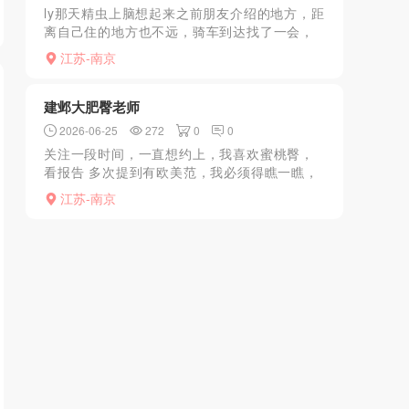
ly那天精虫上脑想起来之前朋友介绍的地方，距
离自己住的地方也不远，骑车到达找了一会，
门牌摘掉了但还有印记，就在月苑小区北公交
江苏-南京
站下了车就是旁边有个卖丧葬用品的，进门拿
手牌，进去脱衣洗...
建邺大肥臀老师
2026-06-25
272
0
0
关注一段时间，一直想约上，我喜欢蜜桃臀，
看报告 多次提到有欧美范，我必须得瞧一瞧，
遂预约，到点 上楼，见到老师给人一种健康热
江苏-南京
情的感觉，老师一脱 衣服，我就忍不住上手游
走老师的身体，...