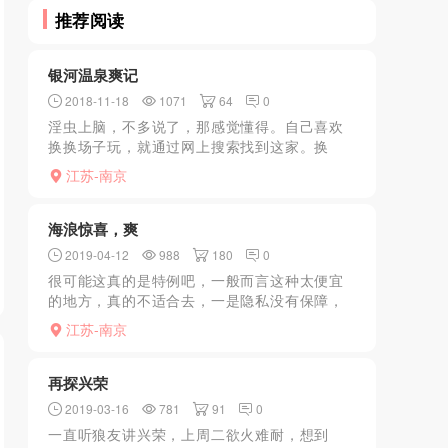
推荐阅读
银河温泉爽记
2018-11-18
1071
64
0
淫虫上脑，不多说了，那感觉懂得。自己喜欢
换换场子玩，就通过网上搜索找到这家。换
鞋、拿牌、洗澡（小圆池子、老式淋雨喷头、
江苏-南京
一个擦背小床），反正洗澡环境差不多行了，
也不是来洗素澡的。七拐...
海浪惊喜，爽
2019-04-12
988
180
0
很可能这真的是特例吧，一般而言这种太便宜
的地方，真的不适合去，一是隐私没有保障，
二是环境肯定不会好，三是常年人多，每个技
江苏-南京
师都被操了常规次数上的更多遍。综合因素，
有好体验的可能性大为...
再探兴荣
2019-03-16
781
91
0
一直听狼友讲兴荣，上周二欲火难耐，想到