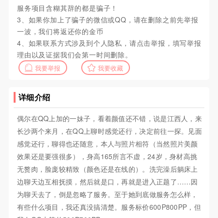
服务项目含糊其辞的都是骗子！
3、如果你加上了骗子的微信或QQ，请在删除之前先举报
一波，我们将返还你的金币
4、如果联系方式涉及到个人隐私，请点击举报，填写举报
理由以及证据我们会第一时间删除。
我要举报
我要收藏
详细介绍
偶尔在QQ上加的一妹子，看着颜值还不错，说是江西人，来
长沙两个来月，在QQ上聊时感觉还行，决定前往一探。见面
感觉还行，聊得也还随意，本人与照片相符（当然照片美颜
效果还是要强很多），身高165所言不虚，24岁，身材高挑
无赘肉，脸庞较精致（颜色还是在线的）。洗完澡后躺床上
边聊天边互相抚摸，然后就是口，再就是进入正题了……因
为聊天去了，倒是忽略了服务。至于她到底做服务怎么样，
有些什么项目，我还真没搞清楚。服务标价600P800PP，但