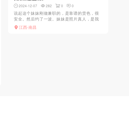
2024-12-07
282
0
0
说起这个妹妹刚做兼职的，是靠谱的货色，很
安全。然后约了一波。妹妹是照片真人，是我
喜欢的类型，胸大屁股翘，很适合实战。她爱
江西-南昌
说骚话。相当主动，怎么说呢，性欲旺盛的一
逼。所以全程爽的很高...