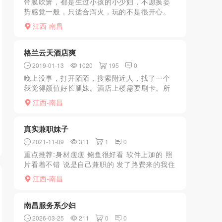
带膜吹箫，都是生过小孩的小少妇，不愿换姿
势感觉一般，只适合泻火，玩的不是很开心。
江西-南昌
格兰云天酒店爽
2019-01-13
1020
195
0
晚上没事，打开陌陌，搜索附近人，找了一个
我觉得颜值好长腿妹。酒店上楼需要刷卡。所
以安全了很多。这妹妹除了胸小一点，其他都
江西-南昌
还不错。服务态度真心不错，舔蛋蛋，舔胸都
可以，还可以摸腿摸脚...
真实兼职妹子
2021-11-09
311
1
0
重点推荐:身材瘦瘦 鲍鱼很好看 软件上加的 照
片看着不错 说是自己兼职的 发了路费来的我住
的地方 穿了件很宽松的衣服 年龄二十多岁 看
江西-南昌
着不大 长得有点清纯的样子，但是身材很棒
奶...
南昌服务系少妇
2026-03-25
211
0
0