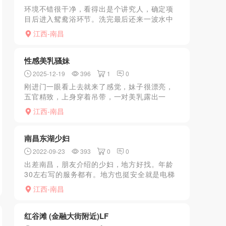
环境不错很干净，看得出是个讲究人，确定项
目后进入鸳鸯浴环节。洗完最后还来一波水中
萧，就这一顿操作我就有点要熄火了。最值得
江西-南昌
我留恋的是妹子胸在我后背游走的那种感觉，
点个大大的赞。后背完...
性感美乳骚妹
2025-12-19
396
1
0
刚进门一眼看上去就来了感觉，妹子很漂亮，
五官精致，上身穿着吊带，一对美乳露出一
半，是我喜欢的类型，还没开始就有点小激动
江西-南昌
了，看着她脱下衣服那瞬间，不由得摸了上
去，来到床上我吃着奶子，...
南昌东湖少妇
2022-09-23
393
0
0
出差南昌，朋友介绍的少妇，地方好找。年龄
30左右写的服务都有。地方也挺安全就是电梯
不很给力卡中间好几分钟吓死人了。服务过程
江西-南昌
不敷衍，走的时候还给按摩了刚下很赞
红谷滩 (金融大街附近)LF