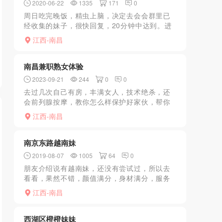
2020-06-22
1335
171
0
周日吃完晚饭，精虫上脑，决定去会会群里已
经收集的妹子，很快回复，20分钟中达到。进
去后第一眼看到妹子，很性感，咪咪非常大，
江西-南昌
整个人比较小巧，身材好。简单沟通后开始一
起洗澡，然后我让她...
南昌兼职熟女体验
2023-09-21
244
0
0
去过几次自己有房，丰满女人，技术绝杀，还
会前列腺按摩，教你怎么样保护好家伙，帮你
洗澡用胸在身上游好舒服，床上服务绝杀，那
江西-南昌
个猫式舔小弟弟实在舒服，这一项猫舔 比做爱
舒服。喜欢熟女喜服...
南京东路越南妹
2019-08-07
1005
64
0
朋友介绍说有越南妹，还没有尝试过，所以去
看看，果然不错，颜值满分，身材满分，服务
听话，态度很好，比国内的都好，这次体验流
江西-南昌
连忘返，小妹确实越南，年轻，中文挺好的，
交流与困难，值得一去...
西湖区橙橙妹妹