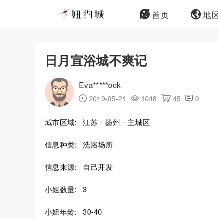
首页
地
日月宣浴城不爽记
Eva*****ock
2019-05-21
1048
45
0
城市区域:
江苏 - 扬州 - 主城区
信息种类:
洗浴场所
信息来源:
自己开发
小姐数量:
3
小姐年龄:
30-40