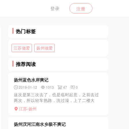
登录
注册
热门标签
江苏做爱
扬州做爱
推荐阅读
扬州蓝色水岸爽记
2019-01-12
1013
47
0
这次是第三次去了，也是临时起意，之前去过
两次，所以轻车熟路，洗过澡，上了二楼大
厅，这时候人多，等了大概二十分钟左右才安
江苏-扬州
排到我。在服务业带领下到三楼，找了间房进
去，然后就是等技师。不...
扬州汊河江南水乡极不爽记