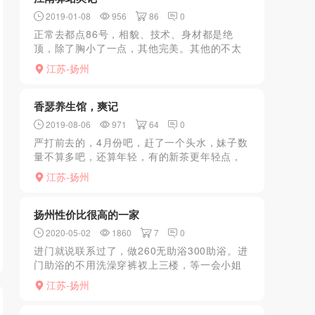
2019-01-08
956
86
0
正常去都点86号，相貌、技术、身材都是绝
顶，除了胸小了一点，其他完美。其他的不太
建议，听说他家有个99号，20岁嫩妹胸也大，
江苏-扬州
但是回家拔牙我去了好多次都没回来呢，看狼
友们有没有福气了。
香瑟养生馆，爽记
2019-08-06
971
64
0
严打前去的，4月份吧，赶了一个头水，妹子数
量不算多吧，还算年轻，有的新茶更年轻点，
新茶技术就谈不起来咯。酒店里面，进门电梯
江苏-扬州
上三楼，接待送你进包间，JS可以自己点，也
可以安排让你选，...
扬州性价比很高的一家
2020-05-02
1860
7
0
进门就说联系过了，做260无助浴300助浴。进
门助浴的不用洗澡穿裤衩上三楼，等一会小姐
带你上四楼，然后洗澡，xiongtui，kouhuo，
江苏-扬州
胸滑。上床，b面正常流程，dl十分给力受...