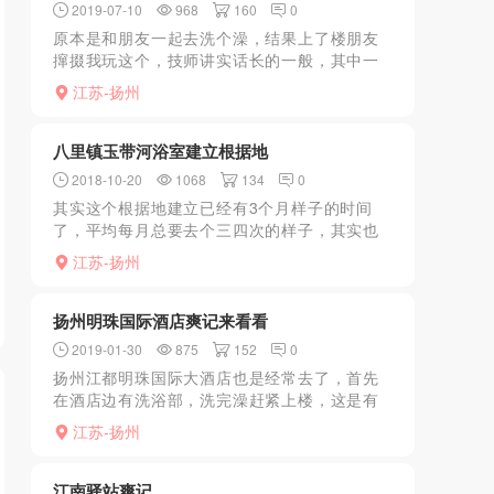
2019-07-10
968
160
0
原本是和朋友一起去洗个澡，结果上了楼朋友
撺掇我玩这个，技师讲实话长的一般，其中一
个反复催我做，无奈跟她做快餐，谁知道刚插
江苏-扬州
进去她就要涨价，还强买强卖，本来就没什么
心情的我瞬间就恼火了...
八里镇玉带河浴室建立根据地
2018-10-20
1068
134
0
其实这个根据地建立已经有3个月样子的时间
了，平均每月总要去个三四次的样子，其实也
是偶然之间发现的，之前受朋友之邀中午去八
江苏-扬州
里沿江饭店吃饭，朋友忒过热情之下，喝了瓶
啤酒，本着开车不喝酒...
扬州明珠国际酒店爽记来看看
2019-01-30
875
152
0
扬州江都明珠国际大酒店也是经常去了，首先
在酒店边有洗浴部，洗完澡赶紧上楼，这是有
经理就会过来问哥要不要给你安排个妹子，你
江苏-扬州
说可以就好了，妹子看你自己怎么选择了，总
得来说都有点大，服务...
江南驿站爽记