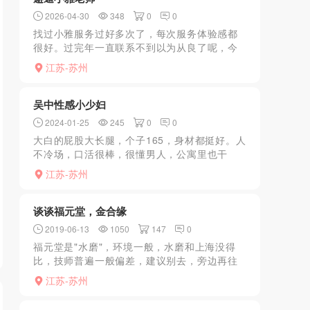
2026-04-30
348
0
0
找过小雅服务过好多次了，每次服务体验感都
很好。过完年一直联系不到以为从良了呢，今
天终于回信了，原来刚从老家过来，怪不得联
江苏-苏州
系不上我还以为不做了呢！多的不说约了今年
的第一课。还是选择全...
吴中性感小少妇
2024-01-25
245
0
0
大白的屁股大长腿，个子165，身材都挺好。人
不冷场，口活很棒，很懂男人，公寓里也干
净，所以值得推荐..........................
江苏-苏州
谈谈福元堂，金合缘
2019-06-13
1050
147
0
福元堂是"水磨"，环境一般，水磨和上海没得
比，技师普遍一般偏差，建议别去，旁边再往
西走到金合缘，晚上路边可以停车，2个场子都
江苏-苏州
是房间小，床小，技师质量都差不多，好在发
现个JP，服务给...