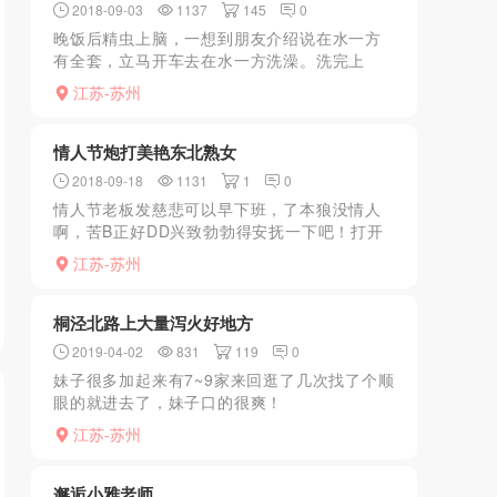
2018-09-03
1137
145
0
晚饭后精虫上脑，一想到朋友介绍说在水一方
有全套，立马开车去在水一方洗澡。洗完上
楼，经理马上进来询问需要什么服务，问之有
江苏-苏州
什么服务，经理回答说一般口+ML398，全套
包括DL之类的59...
情人节炮打美艳东北熟女
2018-09-18
1131
1
0
情人节老板发慈悲可以早下班，了本狼没情人
啊，苦B正好DD兴致勃勃得安抚一下吧！打开
炮Q只见之前加的东北熟女历历在目，看照片
江苏-苏州
30多岁，一头浓密的秀发，花着淡妆别有一番
妖艳，尤其是那对...
桐泾北路上大量泻火好地方
2019-04-02
831
119
0
妹子很多加起来有7~9家来回逛了几次找了个顺
眼的就进去了，妹子口的很爽！
江苏-苏州
邂逅小雅老师