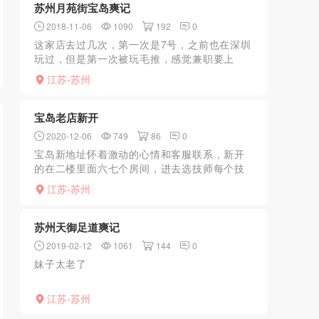
苏州月苑街宝岛爽记
2018-11-06
1090
192
0
这家店去过几次，第一次是7号，之前也在深圳
玩过，但是第一次被玩毛推，感觉兼职要上
天，妹子在上面特别带劲，也不知道是演的，
江苏-苏州
还是真的。7号妹子之前可以出货两次，现在只
能一次了，加上毛推...
宝岛老店新开
2020-12-06
749
86
0
宝岛新地址怀着激动的心情和客服联系，新开
的在二楼里面六七个房间，进去选技师每个技
师一个房间，看了两三个房间看到一个嫩妹大
江苏-苏州
概20多点，服务水平一般但胜在态度可以，可
以随便k，下面很紧...
苏州天御足道爽记
2019-02-12
1061
144
0
妹子太老了
江苏-苏州