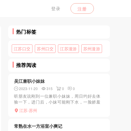
登录
注册
热门标签
江苏口交
苏州口交
江苏漫游
苏州漫游
推荐阅读
吴江兼职小妹妹
2023-11-20
315
0
0
听朋友说刚到一位兼职小妹妹，周日约好去体
验一下，进门后，小妹可能刚下水，一脸娇羞
的过来招呼我，熊真的又白又大，最少有d，一
江苏-苏州
起洗澡后，她用她的大熊给我前后推，挺爽，
口的也挺认真，看她...
常熟在水一方浴室小爽记