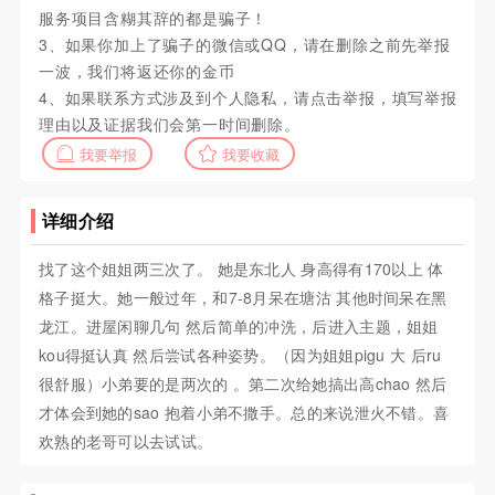
服务项目含糊其辞的都是骗子！
3、如果你加上了骗子的微信或QQ，请在删除之前先举报
一波，我们将返还你的金币
4、如果联系方式涉及到个人隐私，请点击举报，填写举报
理由以及证据我们会第一时间删除。
我要举报
我要收藏
详细介绍
找了这个姐姐两三次了。 她是东北人 身高得有170以上 体
格子挺大。她一般过年，和7-8月呆在塘沽 其他时间呆在黑
龙江。进屋闲聊几句 然后简单的冲洗，后进入主题，姐姐
kou得挺认真 然后尝试各种姿势。（因为姐姐pigu 大 后ru
很舒服）小弟要的是两次的 。第二次给她搞出高chao 然后
才体会到她的sao 抱着小弟不撒手。总的来说泄火不错。喜
欢熟的老哥可以去试试。