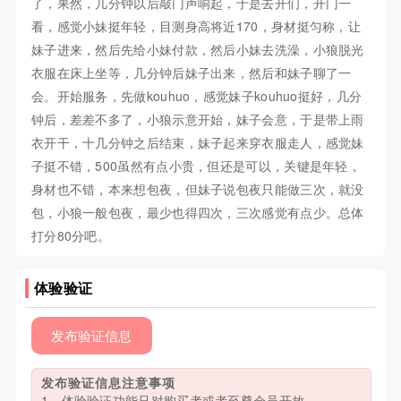
了，果然，几分钟以后敲门声响起，于是去开们，开门一
看，感觉小妹挺年轻，目测身高将近170，身材挺匀称，让
妹子进来，然后先给小妹付款，然后小妹去洗澡，小狼脱光
衣服在床上坐等，几分钟后妹子出来，然后和妹子聊了一
会。开始服务，先做kouhuo，感觉妹子kouhuo挺好，几分
钟后，差差不多了，小狼示意开始，妹子会意，于是带上雨
衣开干，十几分钟之后结束，妹子起来穿衣服走人，感觉妹
子挺不错，500虽然有点小贵，但还是可以，关键是年轻，
身材也不错，本来想包夜，但妹子说包夜只能做三次，就没
包，小狼一般包夜，最少也得四次，三次感觉有点少。总体
打分80分吧。
体验验证
发布验证信息
发布验证信息注意事项
1、体验验证功能只对购买者或者至尊会员开放。