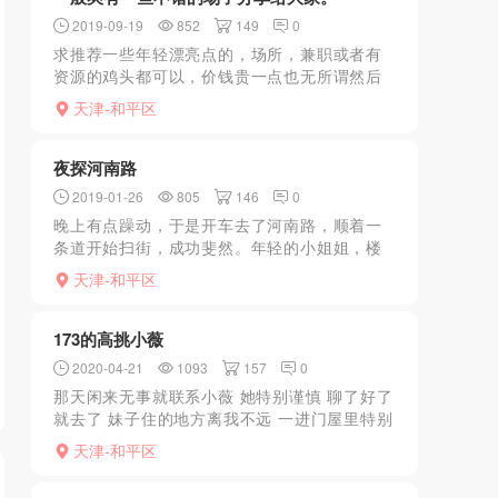
2019-09-19
852
149
0
求推荐一些年轻漂亮点的，场所，兼职或者有
资源的鸡头都可以，价钱贵一点也无所谓然后
我有一些我去过的各种各样的可以分享给你。
天津-和平区
互相分享嘛。比如河北圣宫不错。比如和平家
贵富桥也可以。比如河...
夜探河南路
2019-01-26
805
146
0
晚上有点躁动，于是开车去了河南路，顺着一
条道开始扫街，成功斐然。年轻的小姐姐，楼
房熟女应有尽有，最终一个街道一个蓝发妹子
天津-和平区
吸引了我的注意力。进去，里屋发现蓝发妹今
天刚出来，很害羞，比...
173的高挑小薇
2020-04-21
1093
157
0
那天闲来无事就联系小薇 她特别谨慎 聊了好了
就去了 妹子住的地方离我不远 一进门屋里特别
干净 第一眼看到小薇 她竟然没有化妆素颜 我
天津-和平区
第一次看见兼职还有不化妆的， 但是能看出来
五官很...