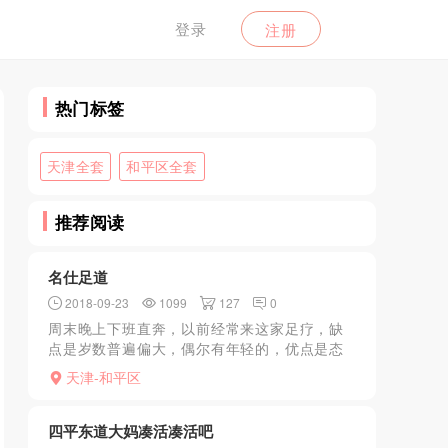
登录
注册
热门标签
天津全套
和平区全套
推荐阅读
名仕足道
2018-09-23
1099
127
0
周末晚上下班直奔，以前经常来这家足疗，缺
点是岁数普遍偏大，偶尔有年轻的，优点是态
度都极好，随便摸，随便扣，特别是天气热的
天津-和平区
时候，裙子掀起来扒开NK就可以，简单粗暴有
效。进来以后门口坐...
四平东道大妈凑活凑活吧