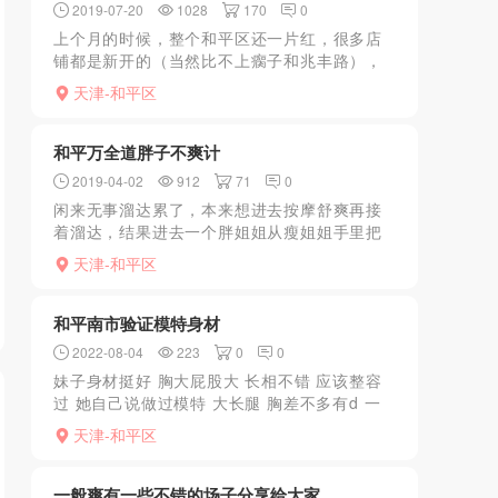
2019-07-20
1028
170
0
上个月的时候，整个和平区还一片红，很多店
铺都是新开的（当然比不上瘸子和兆丰路），
各种百花齐放，现如今不知道怎么了，全凉
天津-和平区
了，之前的花鸟鱼虫市场底商没了，原海河医
院对面的风火连城、拐角...
和平万全道胖子不爽计
2019-04-02
912
71
0
闲来无事溜达累了，本来想进去按摩舒爽再接
着溜达，结果进去一个胖姐姐从瘦姐姐手里把
我拉进去了，没按两下就直接告诉直接100，无
天津-和平区
从下家伙，扔了30跑路，太胖了，下不了家
伙！
和平南市验证模特身材
2022-08-04
223
0
0
妹子身材挺好 胸大屁股大 长相不错 应该整容
过 她自己说做过模特 大长腿 胸差不多有d 一
手摸屁股 一手揉胸 口活真不错 换上黑丝 后入
天津-和平区
差点交枪 换了几个姿势 半...
一般爽有一些不错的场子分享给大家。