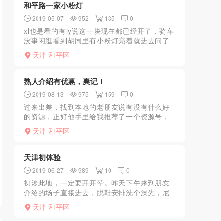
和平路一家小粉灯
2019-05-07
952
135
0
xl也是看的有ly说这一块现在都已经开了，骑车
没事闲逛看到胡同里有小粉灯亮着就进去问了
问介绍说就是口还有大活，价格不贵1张，用来
天津-和平区
泄火还可以的js有点机车，这不行那不行，看在
价格便宜...
熟人介绍有优惠，爽记！
2019-08-13
975
159
0
过来出差，找到本地的老朋友说有没有什么好
的资源，正好他手里给我推荐了一个资源号，
说他前不久才找他安排过一次，效果别有一番
天津-和平区
风味，我加上之后直接报了我的来路，她也知
道是狼友推荐的，对我...
天津初体验
2019-06-27
989
10
0
初涉此地，一定要开开荤。昨天下午来到朋友
介绍的场子直接进去，脱鞋安排洗个澡先，尼
玛还不少人呢，看见到来大家都心领意会:。洗
天津-和平区
完进来一大波美女，随便挑了一位，我问有什