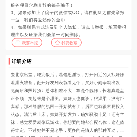
服务项目含糊其辞的都是骗子！
3、如果你加上了骗子的微信或QQ，请在删除之前先举报
一波，我们将返还你的金币
4、如果联系方式涉及到个人隐私，请点击举报，填写举报
理由以及证据我们会第一时间删除。
我要举报
我要收藏
详细介绍
去北京出差，吃完饭后，温饱思淫欲，打开附近的人找妹妹
泄泄火准备，翻开好友列表就看见个，买好小雨伞就出发，
见面后和照片预计总体相差不大，算是个靓妹，长相真是盘
正条顺，笑起来是个甜美。妹妹人也健谈，很温柔，没有距
离感，那种舒服的氛围一开始就有了，后面也就很容易投入
状态。清洁后上床，妹妹开始发力，确实骚劲十足！还有丝
袜，感觉爱爱就像玩游戏，你想要的她都会配合你，这点值
得肯定。不过她并不是老手，更多的是情人的那种互动，上