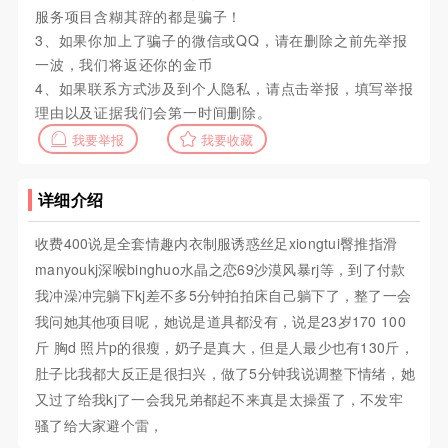
服务项目含糊其辞的都是骗子！
3、如果你加上了骗子的微信或QQ，请在删除之前先举报
一波，我们将返还你的金币
4、如果联系方式涉及到个人隐私，请点击举报，填写举报
理由以及证据我们会第一时间删除。
我要举报
我要收藏
详细介绍
收费400说是全套情趣内衣制服诱惑丝足xiongtui臀推指滑
manyoukj深喉binghuo水晶之恋69沙漠风暴rj等，到了付款
我冲澡冲完躺下kj差不多5分钟拍拍床自己躺下了，整了一会
我问她其他项目呢，她说是道具都没有，说是23岁170 100
斤 胸d 照片p的很瘦，奶子是真大，但是人最少也有130斤，
肚子比我都大反正是很扫兴，做了5分钟我说调整下情绪，她
又过了给我kj了一会我兄弟都起不来真是太操蛋了，不发牢
骚了给大家避个雷，