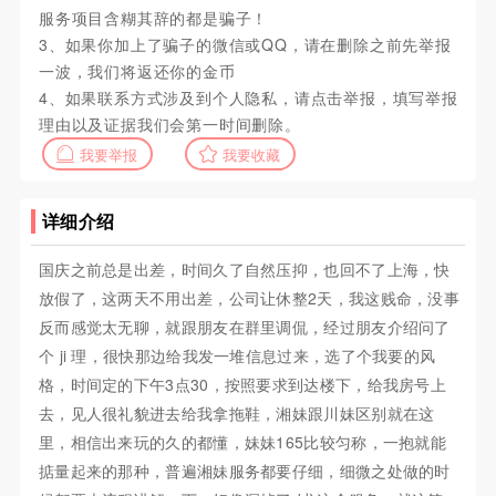
服务项目含糊其辞的都是骗子！
3、如果你加上了骗子的微信或QQ，请在删除之前先举报
一波，我们将返还你的金币
4、如果联系方式涉及到个人隐私，请点击举报，填写举报
理由以及证据我们会第一时间删除。
我要举报
我要收藏
详细介绍
国庆之前总是出差，时间久了自然压抑，也回不了上海，快
放假了，这两天不用出差，公司让休整2天，我这贱命，没事
反而感觉太无聊，就跟朋友在群里调侃，经过朋友介绍问了
个 ji 理，很快那边给我发一堆信息过来，选了个我要的风
格，时间定的下午3点30，按照要求到达楼下，给我房号上
去，见人很礼貌进去给我拿拖鞋，湘妹跟川妹区别就在这
里，相信出来玩的久的都懂，妹妹165比较匀称，一抱就能
掂量起来的那种，普遍湘妹服务都要仔细，细微之处做的时