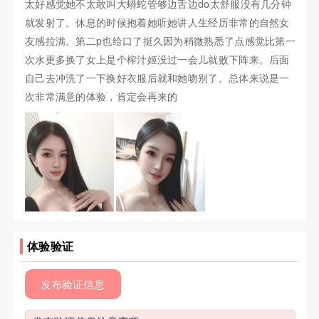
太好感觉她不太敢叫大蟒蛇管够边舌边do太舒服没有几分钟
就发射了。休息的时候抱着她听她讲人生经历非常的自然女
友感拉满。第二p也给口了挺久因为稍微熟悉了点感觉比第一
次水更多换了女上是个榨汁姬没过一会儿就败下阵来。后面
自己去冲洗了一下换好衣服后就和她吻别了。总体来说是一
次非常满意的体验，肯定会再来的
体验验证
发布验证信息