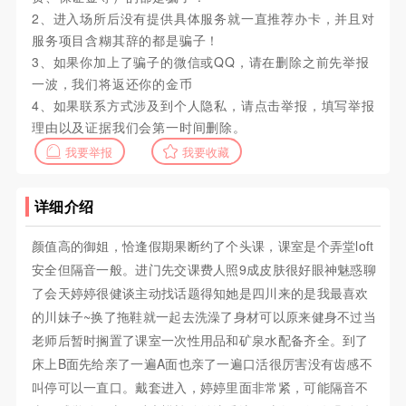
2、进入场所后没有提供具体服务就一直推荐办卡，并且对
服务项目含糊其辞的都是骗子！
3、如果你加上了骗子的微信或QQ，请在删除之前先举报
一波，我们将返还你的金币
4、如果联系方式涉及到个人隐私，请点击举报，填写举报
理由以及证据我们会第一时间删除。
我要举报
我要收藏
详细介绍
颜值高的御姐，恰逢假期果断约了个头课，课室是个弄堂loft
安全但隔音一般。进门先交课费人照9成皮肤很好眼神魅惑聊
了会天婷婷很健谈主动找话题得知她是四川来的是我最喜欢
的川妹子~换了拖鞋就一起去洗澡了身材可以原来健身不过当
老师后暂时搁置了课室一次性用品和矿泉水配备齐全。到了
床上B面先给亲了一遍A面也亲了一遍口活很厉害没有齿感不
叫停可以一直口。戴套进入，婷婷里面非常紧，可能隔音不