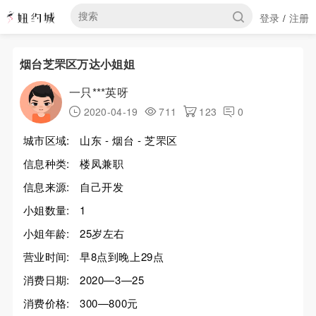
登录
注册
/
烟台芝罘区万达小姐姐
一只***英呀
2020-04-19
711
123
0
城市区域:
山东 - 烟台 - 芝罘区
信息种类:
楼凤兼职
信息来源:
自己开发
小姐数量:
1
小姐年龄:
25岁左右
营业时间:
早8点到晚上29点
消费日期:
2020—3—25
消费价格:
300—800元