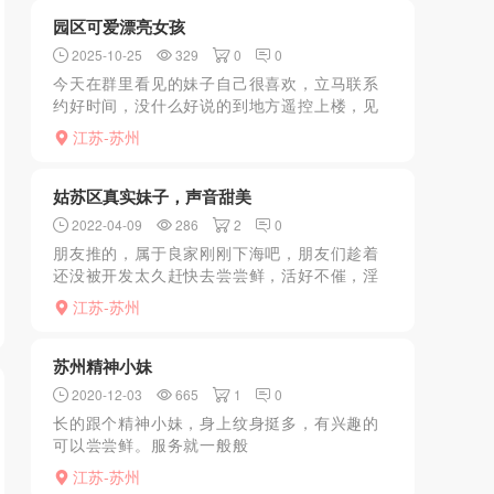
园区可爱漂亮女孩
2025-10-25
329
0
0
今天在群里看见的妹子自己很喜欢，立马联系
约好时间，没什么好说的到地方遥控上楼，见
面眼前一亮比照片上要性感妖娆很多，莫名心
江苏-苏州
里有种很悸动的感觉。简单寒暄后带我去洗
澡，洗完直接来个跪舔，...
姑苏区真实妹子，声音甜美
2022-04-09
286
2
0
朋友推的，属于良家刚刚下海吧，朋友们趁着
还没被开发太久赶快去尝尝鲜，活好不催，淫
水多的惊人，好的时候淫水往外流一直响，直
江苏-苏州
接把我感觉勾上来，十分钟缴枪，爽的一批。
身材颜值不做过多赘述...
苏州精神小妹
2020-12-03
665
1
0
长的跟个精神小妹，身上纹身挺多，有兴趣的
可以尝尝鲜。服务就一般般
了........................................
江苏-苏州