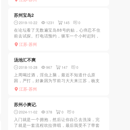
等待一会儿，大概等了要半个钟头，时间有点
长，难道是生意太好了，...
苏州宝岛2
2019-10-22
1231
145
0
在论坛看了无数遍宝岛88号的贴，心痒忍不住
前去试探。打电话预约，驱车一个小时赶到，
告知88号洗头去了，等了半个小时来了。进来
江苏-苏州
以后发现长得一般般，胸看着很大，脱了衣服
发现全是内衣撑得...
汤池汇不爽
2018-10-28
967
147
0
上周喝过酒，淫虫上脑，最近不知道什么原
因，严打，好象因为节前习大大来江苏，杨支
塘等地全打没了，晚上开车过去，准备进去看
江苏-苏州
看，才到巷口就看到二辅警在查从巷内出来的
人身份证，吓得掉头就走...
苏州小爽记.
2024-11-02
378
0
0
入门就是一个拥抱，然后让你自己去洗澡，完
了就是一套流程吹拉弹唱，最后我受不了带套