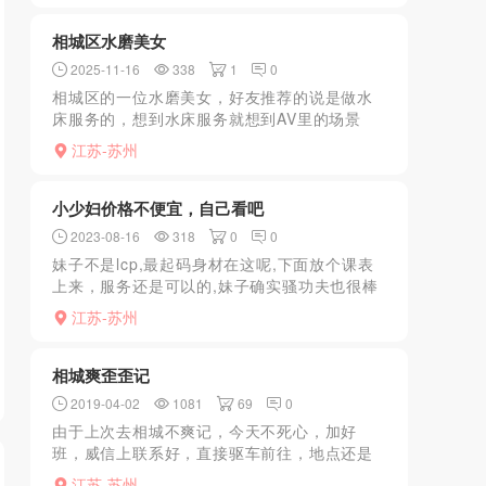
相城区水磨美女
2025-11-16
338
1
0
相城区的一位水磨美女，好友推荐的说是做水
床服务的，想到水床服务就想到AV里的场景
了，果断驱车前往，到达目的地，开门一看妹
江苏-苏州
子长相甜妹身材也好，交完水费后，领我去洗
澡，洗完澡后叫我躺在...
小少妇价格不便宜，自己看吧
2023-08-16
318
0
0
妹子不是lcp,最起码身材在这呢,下面放个课表
上来，服务还是可以的,妹子确实骚功夫也很棒
呢.................................
江苏-苏州
相城爽歪歪记
2019-04-02
1081
69
0
由于上次去相城不爽记，今天不死心，加好
班，威信上联系好，直接驱车前往，地点还是
相城天虹品上公寓。到了地点，联系说还需要
江苏-苏州